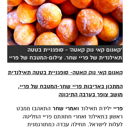
'קאנום קאי נוק קאטה' - סופגניית בטטה
תאילנדית של פריי שחר. צילום-המטבח של פריי
קאנום קאי נוק קאטה- סופגניית בטטה תאילנדית
ה
מתכון
באדיבות פריי שחר-המטבח של פריי,
מושב צופר בערבה התיכונה
פריי
ילידת תאילנד
ואמרי שחר
התאהבו ממבט
ראשון בתאילנד ואחרי חתונתם פריי החליטה
לעלות לישראל. תחילה עבדה כמתורגמנית