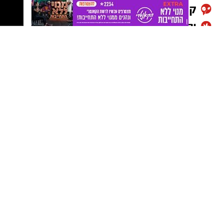
1/4 כוס שמן (או חמאה מומסת)
יש לכם מידע חשוב שטרם נחשף? צילומים מאירוע
1 כוס חלב
חדשותי? מצאתם טעות בכתבה? נשמח שתשתפו
אותנו
1 כף אבקת אפייה
קורט מלח
למילוי
:
1/2 כוס
ממרח חלוה של "אחוה"
1/2 כוס
ממרח טחינה בטעם שוקולד ללא תוספת
סוכר של "אחוה
"
אופן ההכנה
:
מכינים את הבלילה: בקערה טורפים את