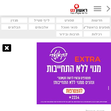
חדשות
ספורט
לייף סטייל
מגזין
מופעים בראשל"צ
פנאי ואוכל
אלבומים
הבלוגים
רכילות
תרבות ובידור