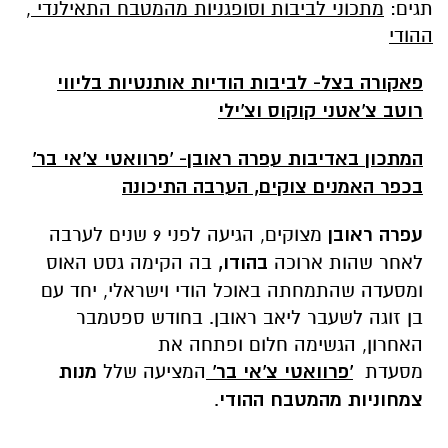
תגים:
מתכוני לביבות וסופגניות מהמטבח התאילנדי
,
ההודי
פאקורה בצל- לביבות הודיות אותנטיות בליווי
רוטב צ'אטני קוקוס וצ'ילי
ה
מתכון
באדיבות עפרה ראובן
-
'פרוואטי צ'אי בר'
בכפר האמנים צוקים, הערבה התיכונה
עפרה ראובן
מצוקים, הגיעה לפני 9 שנים לערבה
לאחר שהות ארוכה
בהודו,
בה הקימה גסט האוס
ומסעדה שהתמחתה באוכל הודי וישראלי, יחד עם
בן זוגה לשעבר ליאב ראובן. בחודש ספטמבר
האחרון, הגשימה חלום ופתחה את
מסעדת
'פרוואטי צ'אי בר'
המציעה שלל
מנות
צמחוניות מהמטבח ההודי
.