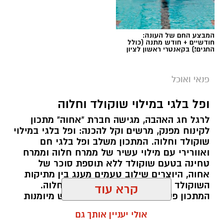
המבצע החם של העונה:
חודשיים + חודש מתנה (כולל
החגים!) בקאנטרי ראשון לציון
ai
מצרכים (ל-2 מנות)
פנאי ואוכל
4 ביצים
ופל בלגי במילוי שוקולד וחלוה
½ פלפל אדום, חתוך לקוביות קטנות
לרגל חג האהבה, מגישה חברת "אחוה" מתכון
½ פלפל צהוב, חתוך לקוביות קטנות
לקינוח מפנק, מרשים וקל להכנה: ופל בלגי במילוי
¼ פלפל ירוק, חתוך לקוביות קטנות
שוקולד וחלוה. המתכון משלב ופל בלגי חם
½ בצל קטן קצוץ דק (לא חובה)
ואוורירי עם מילוי עשיר של ממרח חלוה וממרח
2 כפות פטרוזיליה קצוצה
טחינה בטעם שוקולד ללא תוספת סוכר של
אחוה, היוצרים שילוב טעמים מענג בין מתיקות
2 כפות עירית קצוצה
השוקולד לעומק הטעם הייחודי של החלוה.
2 כפות גבינה בולגרית מפוררת (לא חובה)
המתכון פשוט ומהיר להכנה, אינו דורש מיומנות
½ כפית פפריקה מתוקה
מיוחדת ומתאים לכל מי שמעוניין להפתיע את בן
קרא עוד
קורט כורכום (לצבע)
או בת הזוג במחווה מתוקה ומיוחדת. בין אם