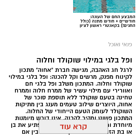
המבצע החם של העונה:
חודשיים + חודש מתנה (כולל
החגים!) בקאנטרי ראשון לציון
ai
מצרכים (ל-2 מנות)
פנאי ואוכל
4 ביצים
ופל בלגי במילוי שוקולד וחלוה
½ פלפל אדום, חתוך לקוביות קטנות
לרגל חג האהבה, מגישה חברת "אחוה" מתכון
½ פלפל צהוב, חתוך לקוביות קטנות
לקינוח מפנק, מרשים וקל להכנה: ופל בלגי במילוי
¼ פלפל ירוק, חתוך לקוביות קטנות
שוקולד וחלוה. המתכון משלב ופל בלגי חם
½ בצל קטן קצוץ דק (לא חובה)
ואוורירי עם מילוי עשיר של ממרח חלוה וממרח
2 כפות פטרוזיליה קצוצה
טחינה בטעם שוקולד ללא תוספת סוכר של
אחוה, היוצרים שילוב טעמים מענג בין מתיקות
2 כפות עירית קצוצה
השוקולד לעומק הטעם הייחודי של החלוה.
2 כפות גבינה בולגרית מפוררת (לא חובה)
המתכון פשוט ומהיר להכנה, אינו דורש מיומנות
½ כפית פפריקה מתוקה
מיוחדת ומתאים לכל מי שמעוניין להפתיע את בן
קרא עוד
קורט כורכום (לצבע)
או בת הזוג במחווה מתוקה ומיוחדת. בין אם
מדובר בארוחת בוקר מפנקת, קינוח לארוחה
מלח ופלפל שחור לפי הטעם