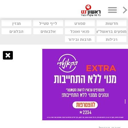
חדשות
ספורט
לייף סטייל
מגזין
מופעים בראשל"צ
פנאי ואוכל
אלבומים
הבלוגים
רכילות
תרבות ובידור