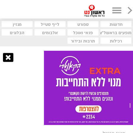
חדשות
ספורט
לייף סטייל
מגזין
מופעים בראשל"צ
פנאי ואוכל
אלבומים
הבלוגים
רכילות
תרבות ובידור