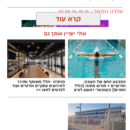
אלדה נתנאל / 10:21 07.08.26
קרא עוד
אולי יעניין אותך גם
תגים:
חביתת ירק
המבצע החם של העונה:
פנתרה -חלל משותף ומרכז
חודשיים + חודש מתנה (כולל
לאירועים עסקיים ופרטיים ועוד
החגים!) בקאנטרי ראשון לציון
לפרטים לחצו >>