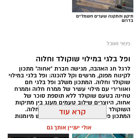
תיקון והתקנה שערים חשמליים
בדרום
ai
מצרכים (ל-2 מנות)
פנאי ואוכל
4 ביצים
ופל בלגי במילוי שוקולד וחלוה
½ פלפל אדום, חתוך לקוביות קטנות
לרגל חג האהבה, מגישה חברת "אחוה" מתכון
½ פלפל צהוב, חתוך לקוביות קטנות
לקינוח מפנק, מרשים וקל להכנה: ופל בלגי במילוי
¼ פלפל ירוק, חתוך לקוביות קטנות
שוקולד וחלוה. המתכון משלב ופל בלגי חם
½ בצל קטן קצוץ דק (לא חובה)
ואוורירי עם מילוי עשיר של ממרח חלוה וממרח
2 כפות פטרוזיליה קצוצה
טחינה בטעם שוקולד ללא תוספת סוכר של
אחוה, היוצרים שילוב טעמים מענג בין מתיקות
2 כפות עירית קצוצה
השוקולד לעומק הטעם הייחודי של החלוה.
2 כפות גבינה בולגרית מפוררת (לא חובה)
המתכון פשוט ומהיר להכנה, אינו דורש מיומנות
½ כפית פפריקה מתוקה
מיוחדת ומתאים לכל מי שמעוניין להפתיע את בן
קרא עוד
קורט כורכום (לצבע)
או בת הזוג במחווה מתוקה ומיוחדת. בין אם
מדובר בארוחת בוקר מפנקת, קינוח לארוחה
מלח ופלפל שחור לפי הטעם