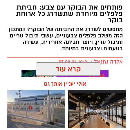
פותחים את הבוקר עם צבע: חביתת
פלפלים מיוחדת שתשדרג כל ארוחת
בוקר
מחפשים לשדרג את החביתה של הבוקר? המתכון
הזה משלב פלפלים צבעוניים, עשבי תיבול טריים
ותיבול עדין, ויוצר חביתה אוורירית, עשירה
בטעמים וצבעונית במיוחד.
אלדה נתנאל / 10:21 07.08.26
קרא עוד
אולי יעניין אותך גם
תגים:
חביתת ירק