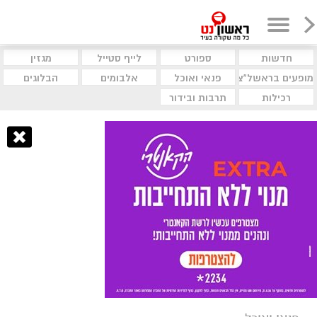
חדשות
ספורט
לייף סטייל
מגזין
מופעים בראשל"צ
פנאי ואוכל
אלבומים
הבלוגים
רכילות
תרבות ובידור