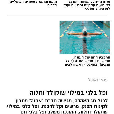
פנתרה -חלל משותף ומרכז
תיקון והתקנה שערים חשמליים
לאירועים עסקיים ופרטיים ועוד
בדרום
לפרטים לחצו >>
המבצע החם של העונה:
חודשיים + חודש מתנה (כולל
החגים!) בקאנטרי ראשון לציון
ai
מצרכים (ל-2 מנות)
פנאי ואוכל
4 ביצים
ופל בלגי במילוי שוקולד וחלוה
½ פלפל אדום, חתוך לקוביות קטנות
לרגל חג האהבה, מגישה חברת "אחוה" מתכון
½ פלפל צהוב, חתוך לקוביות קטנות
לקינוח מפנק, מרשים וקל להכנה: ופל בלגי במילוי
¼ פלפל ירוק, חתוך לקוביות קטנות
שוקולד וחלוה. המתכון משלב ופל בלגי חם