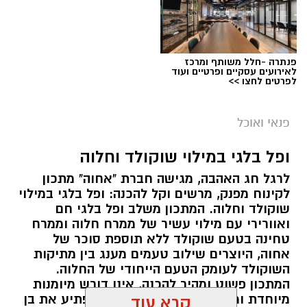
פנתרה -חלל משותף ומרכז
לאירועים עסקיים ופרטיים ועוד
לפרטים לחצו >>
ai
מצרכים (ל-2 מנות)
פנאי ואוכל
4 ביצים
ופל בלגי במילוי שוקולד וחלוה
½ פלפל אדום, חתוך לקוביות קטנות
לרגל חג האהבה, מגישה חברת "אחוה" מתכון
½ פלפל צהוב, חתוך לקוביות קטנות
לקינוח מפנק, מרשים וקל להכנה: ופל בלגי במילוי
¼ פלפל ירוק, חתוך לקוביות קטנות
שוקולד וחלוה. המתכון משלב ופל בלגי חם
½ בצל קטן קצוץ דק (לא חובה)
ואוורירי עם מילוי עשיר של ממרח חלוה וממרח
2 כפות פטרוזיליה קצוצה
טחינה בטעם שוקולד ללא תוספת סוכר של
אחוה, היוצרים שילוב טעמים מענג בין מתיקות
2 כפות עירית קצוצה
השוקולד לעומק הטעם הייחודי של החלוה.
2 כפות גבינה בולגרית מפוררת (לא חובה)
המתכון פשוט ומהיר להכנה, אינו דורש מיומנות
½ כפית פפריקה מתוקה
מיוחדת ומתאים לכל מי שמעוניין להפתיע את בן
קרא עוד