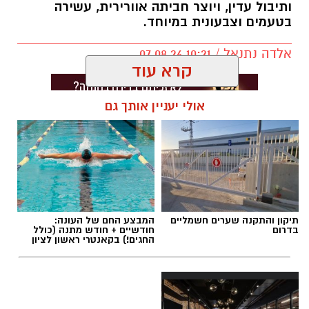
ותיבול עדין, ויוצר חביתה אוורירית, עשירה
בטעמים וצבעונית במיוחד.
אלדה נתנאל / 10:21 07.08.26
קרא עוד
אולי יעניין אותך גם
תגים:
חביתת ירק
תיקון והתקנה שערים חשמליים
המבצע החם של העונה:
בדרום
חודשיים + חודש מתנה (כולל
החגים!) בקאנטרי ראשון לציון