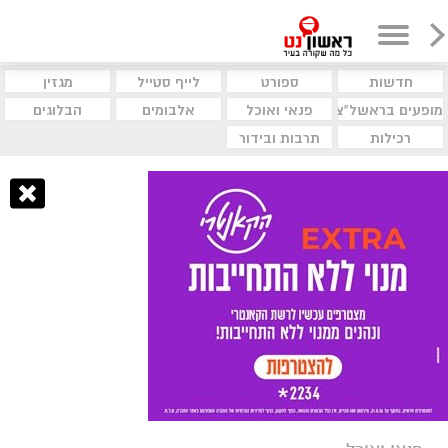
חדשות
ספורט
לייף סטייל
מגזין
מופעים בראשל"צ
פנאי ואוכל
אלבומים
הבלוגים
רכילות
תרבות ובידור