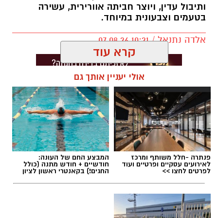
ותיבול עדין, ויוצר חביתה אוורירית, עשירה
בטעמים וצבעונית במיוחד.
אלדה נתנאל / 10:21 07.08.26
קרא עוד
אולי יעניין אותך גם
תגים:
חביתת ירק
פנתרה -חלל משותף ומרכז
המבצע החם של העונה:
לאירועים עסקיים ופרטיים ועוד
חודשיים + חודש מתנה (כולל
לפרטים לחצו >>
החגים!) בקאנטרי ראשון לציון