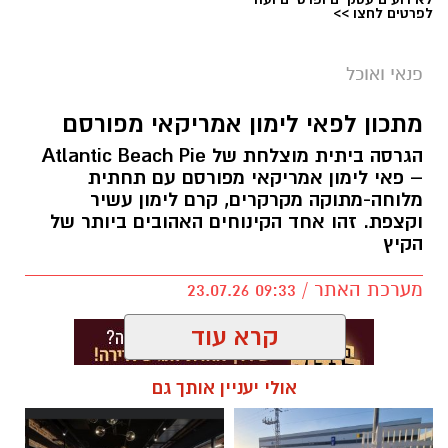
מנמיכים את האש, מכסים ומבשלים כ-4
לפרטים לחצו >>
דקות.
מקפלים את החביתה ומגישים חמה.
פנאי ואוכל
טיפ לשדרוג
מתכון לפאי לימון אמריקאי מפורסם
אפשר להוסיף:
הגרסה ביתית מוצלחת של Atlantic Beach Pie
– פאי לימון אמריקאי מפורסם עם תחתית
זיתי קלמטה קצוצים
מלוחה-מתוקה מקרקרים, קרם לימון עשיר
ופל בלגי במילוי שוקולד וחלוה צילום הדס ניצן
פטריות מוקפצות
וקצפת. זהו אחד הקינוחים האהובים ביותר של
תרד טרי
הקיץ
מצרכים (לכ-4 ופלים גדולים
):
גבינת קשקבל או מוצרלה מגוררת
מערכת האתר / 09:33 23.07.26
מעט פלפל חריף למי שאוהב
1 ו-1/2 כוסות קמח
הצעת הגשה
קרא עוד
2 ביצים
הגישו לצד סלט ירקות טרי, גבינות, זיתים ולחם
מחמצת או בגט טרי. לארוחת בוקר מושלמת אפשר
אולי יעניין אותך גם
1 כף סוכר
להוסיף מיץ תפוזים סחוט וקפה איכותי.
1 כפית תמצית וניל
תגים:
פאי לימון אמריקאי מפורסם