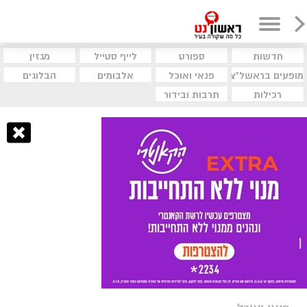
חדשות
ספורט
לייף סטייל
מגזין
מופעים בראשל"צ
פנאי ואוכל
אלבומים
הבלוגים
רכילות
תרבות ובידור