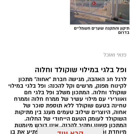
תיקון והתקנה שערים חשמליים
בדרום
ai
מצרכים (ל-2 מנות)
פנאי ואוכל
4 ביצים
ופל בלגי במילוי שוקולד וחלוה
½ פלפל אדום, חתוך לקוביות קטנות
לרגל חג האהבה, מגישה חברת "אחוה" מתכון
½ פלפל צהוב, חתוך לקוביות קטנות
לקינוח מפנק, מרשים וקל להכנה: ופל בלגי במילוי
¼ פלפל ירוק, חתוך לקוביות קטנות
שוקולד וחלוה. המתכון משלב ופל בלגי חם
½ בצל קטן קצוץ דק (לא חובה)
ואוורירי עם מילוי עשיר של ממרח חלוה וממרח
2 כפות פטרוזיליה קצוצה
טחינה בטעם שוקולד ללא תוספת סוכר של
אחוה, היוצרים שילוב טעמים מענג בין מתיקות
2 כפות עירית קצוצה
השוקולד לעומק הטעם הייחודי של החלוה.
2 כפות גבינה בולגרית מפוררת (לא חובה)
המתכון פשוט ומהיר להכנה, אינו דורש מיומנות
½ כפית פפריקה מתוקה
מיוחדת ומתאים לכל מי שמעוניין להפתיע את בן
קרא עוד