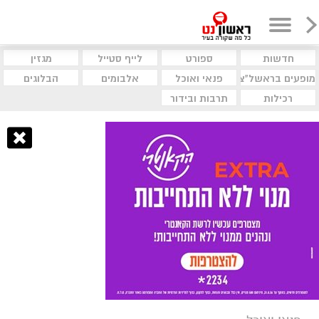
חדשות
ספורט
לייף סטייל
מגזין
מופעים בראשל"צ
פנאי ואוכל
אלבומים
הבלוגים
רכילות
תרבות ובידור