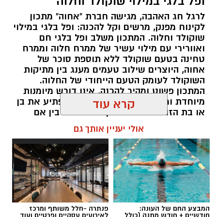
ופל בלגי במילוי שוקולד וחלוה
½ פלפל אדום, חתוך לקוביות קטנות
לרגל חג האהבה, מגישה חברת "אחוה" מתכון
½ פלפל צהוב, חתוך לקוביות קטנות
לקינוח מפנק, מרשים וקל להכנה: ופל בלגי במילוי
¼ פלפל ירוק, חתוך לקוביות קטנות
שוקולד וחלוה. המתכון משלב ופל בלגי חם
½ בצל קטן קצוץ דק (לא חובה)
ואוורירי עם מילוי עשיר של ממרח חלוה וממרח
2 כפות פטרוזיליה קצוצה
טחינה בטעם שוקולד ללא תוספת סוכר של
אחוה, היוצרים שילוב טעמים מענג בין מתיקות
2 כפות עירית קצוצה
השוקולד לעומק הטעם הייחודי של החלוה.
2 כפות גבינה בולגרית מפוררת (לא חובה)
המתכון פשוט ומהיר להכנה, אינו דורש מיומנות
½ כפית פפריקה מתוקה
מיוחדת ומתאים לכל מי שמעוניין להפתיע את בן
קרא עוד
קורט כורכום (לצבע)
או בת הזוג במחווה מתוקה ומיוחדת. בין אם
מדובר בארוחת בוקר מפנקת, קינוח לארוחה
מלח ופלפל שחור לפי הטעם
אולי יעניין אותך גם
רומנטית או פינוק זוגי בסוף היום, הוופל הבלגי
כפית חמאה וכפית שמן זית לטיגון
בטעם שוקולד וחלוה יהפוך כל רגע לחגיגה של
אהבה. ט"ו באב שמח!
אופן ההכנה
יחצ / 09:09 26.07.26
מחממים מחבת עם שמן הזית והחמאה.
מטגנים את הבצל במשך כ-2 דקות.
מוסיפים את קוביות הפלפלים ומקפיצים 3–4
המבצע החם של העונה:
פנתרה -חלל משותף ומרכז
חודשיים + חודש מתנה (כולל
לאירועים עסקיים ופרטיים ועוד