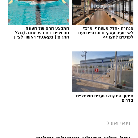
תגים:
חביתת ירק
פנתרה -חלל משותף ומרכז
המבצע החם של העונה:
לאירועים עסקיים ופרטיים ועוד
חודשיים + חודש מתנה (כולל
לפרטים לחצו >>
החגים!) בקאנטרי ראשון לציון
תיקון והתקנה שערים חשמליים
בדרום
ai
מצרכים (ל-2 מנות)
פנאי ואוכל
4 ביצים