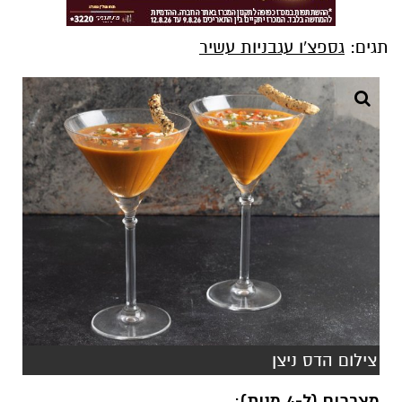
תגים:
גספצ'ו עגבניות עשיר
צילום הדס ניצן
מצרכים (ל-4 מנות)
: