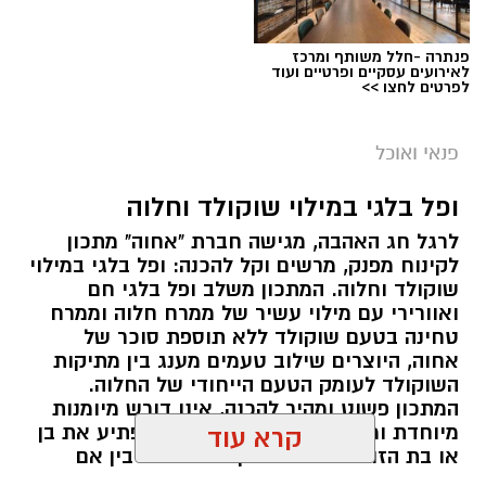
פנתרה -חלל משותף ומרכז
לאירועים עסקיים ופרטיים ועוד
לפרטים לחצו >>
ai
מצרכים (ל-2 מנות)
פנאי ואוכל
4 ביצים
ופל בלגי במילוי שוקולד וחלוה
½ פלפל אדום, חתוך לקוביות קטנות
לרגל חג האהבה, מגישה חברת "אחוה" מתכון
½ פלפל צהוב, חתוך לקוביות קטנות
לקינוח מפנק, מרשים וקל להכנה: ופל בלגי במילוי
¼ פלפל ירוק, חתוך לקוביות קטנות
שוקולד וחלוה. המתכון משלב ופל בלגי חם
½ בצל קטן קצוץ דק (לא חובה)
ואוורירי עם מילוי עשיר של ממרח חלוה וממרח
2 כפות פטרוזיליה קצוצה
טחינה בטעם שוקולד ללא תוספת סוכר של
אחוה, היוצרים שילוב טעמים מענג בין מתיקות
2 כפות עירית קצוצה
השוקולד לעומק הטעם הייחודי של החלוה.
2 כפות גבינה בולגרית מפוררת (לא חובה)
המתכון פשוט ומהיר להכנה, אינו דורש מיומנות
½ כפית פפריקה מתוקה
מיוחדת ומתאים לכל מי שמעוניין להפתיע את בן
קרא עוד
קורט כורכום (לצבע)
או בת הזוג במחווה מתוקה ומיוחדת. בין אם
מדובר בארוחת בוקר מפנקת, קינוח לארוחה
מלח ופלפל שחור לפי הטעם