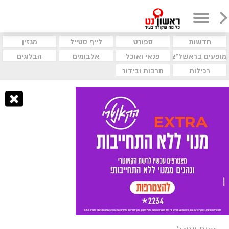
חדשות
ספורט
לייף סטייל
מגזין
מופעים בראשל"צ
פנאי ואוכל
אלבומים
הבלוגים
רכילות
תרבות ובידור