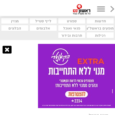
חדשות
ספורט
לייף סטייל
מגזין
מופעים בראשל"צ
פנאי ואוכל
אלבומים
הבלוגים
רכילות
תרבות ובידור