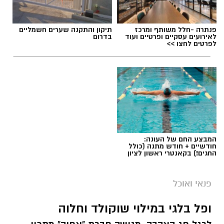
פנתרה -חלל משותף ומרכז
תיקון והתקנה שערים חשמליים
לאירועים עסקיים ופרטיים ועוד
בדרום
לפרטים לחצו >>
המבצע החם של העונה:
חודשיים + חודש מתנה (כולל
החגים!) בקאנטרי ראשון לציון
ai
מצרכים (ל-2 מנות)
פנאי ואוכל
4 ביצים
ופל בלגי במילוי שוקולד וחלוה
½ פלפל אדום, חתוך לקוביות קטנות