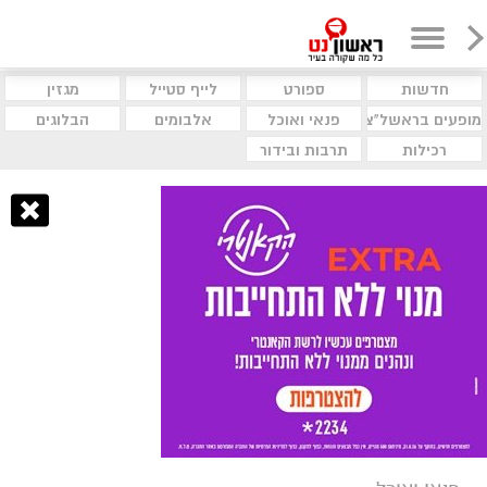
חדשות
ספורט
לייף סטייל
מגזין
מופעים בראשל"צ
פנאי ואוכל
אלבומים
הבלוגים
רכילות
תרבות ובידור