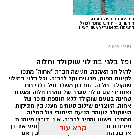
המבצע החם של העונה:
חודשיים + חודש מתנה (כולל
החגים!) בקאנטרי ראשון לציון
פנאי ואוכל
ופל בלגי במילוי שוקולד וחלוה
לרגל חג האהבה, מגישה חברת "אחוה" מתכון
לקינוח מפנק, מרשים וקל להכנה: ופל בלגי במילוי
שוקולד וחלוה. המתכון משלב ופל בלגי חם
ואוורירי עם מילוי עשיר של ממרח חלוה וממרח
טחינה בטעם שוקולד ללא תוספת סוכר של
אחוה, היוצרים שילוב טעמים מענג בין מתיקות
השוקולד לעומק הטעם הייחודי של החלוה.
המתכון פשוט ומהיר להכנה, אינו דורש מיומנות
מיוחדת ומתאים לכל מי שמעוניין להפתיע את בן
קרא עוד
או בת הזוג במחווה מתוקה ומיוחדת. בין אם