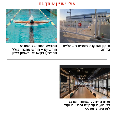
מדובר בארוחת בוקר מפנקת, קינוח לארוחה
אולי יעניין אותך גם
רומנטית או פינוק זוגי בסוף היום, הוופל הבלגי
בטעם שוקולד וחלוה יהפוך כל רגע לחגיגה של
אהבה. ט"ו באב שמח!
יחצ / 09:09 26.07.26
תיקון והתקנה שערים חשמליים
המבצע החם של העונה:
בדרום
חודשיים + חודש מתנה (כולל
החגים!) בקאנטרי ראשון לציון
תגים:
ופל בלגי במילוי שוקולד וחלוה
פנתרה -חלל משותף ומרכז
לאירועים עסקיים ופרטיים ועוד
לפרטים לחצו >>