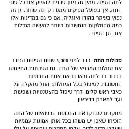
לתה הסיני. ממין זה ניתן טכנית להפיק את כל סוגי
התה, אך בפועל מפיקים ממנו רק תה שחור. זן זה
נפוץ בעיקר בהודו ואנגליה, אם כי גם במדינות אלו
כמה מהחלקות הנחשבות ביותר למעשה מגדלות
את הזן הסיני .
סגולות התה
: כבר לפני 4,000 שנים הסינים הכירו
את סגולות המרפא של התה. גם הסבתות התייחסו
בכבוד רב לתה וראו בו את אחת התרופות
החשובות לטיפול בכל המחלות: החל מהקלה על
כאבי ראש קלים, דרך טיפול בהצטננויות ושפעות,
ועד למאבק בדיכאון.
מחקרים שבדקו את התכונות הרפואיות של התה
הוכיחו שאכן יש משהו בכל אותן אמונות עממיות
שעברו מדור לדור. אלפי מחקרים שבוצעו על עלי