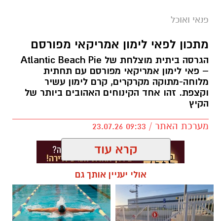
פנאי ואוכל
מתכון לפאי לימון אמריקאי מפורסם
הגרסה ביתית מוצלחת של Atlantic Beach Pie
– פאי לימון אמריקאי מפורסם עם תחתית
מלוחה-מתוקה מקרקרים, קרם לימון עשיר
ופל בלגי במילוי שוקולד וחלוה צילום הדס ניצן
וקצפת. זהו אחד הקינוחים האהובים ביותר של
הקיץ
מצרכים (לכ-4 ופלים גדולים
):
מערכת האתר / 09:33 23.07.26
1 ו-1/2 כוסות קמח
קרא עוד
2 ביצים
אולי יעניין אותך גם
1 כף סוכר
1 כפית תמצית וניל
תגים:
פאי לימון אמריקאי מפורסם