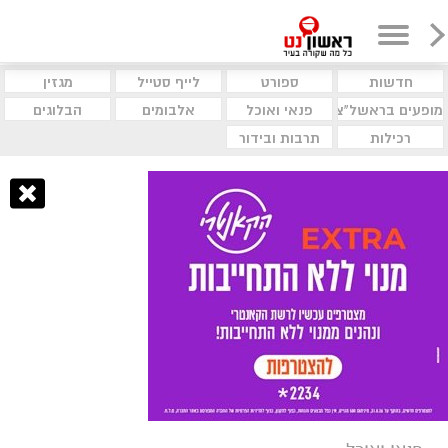
חדשות
ספורט
לייף סטייל
מגזין
מופעים בראשל"צ
פנאי ואוכל
אלבומים
הבלוגים
רכילות
תרבות ובידור