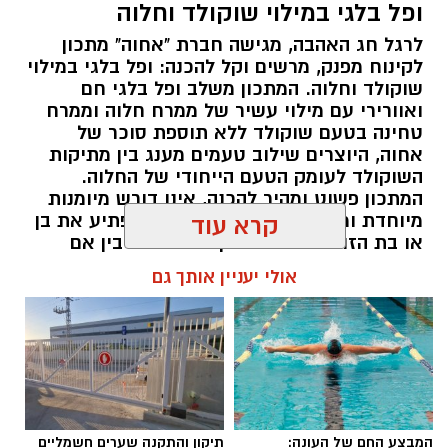
ופל בלגי במילוי שוקולד וחלוה
לרגל חג האהבה, מגישה חברת "אחוה" מתכון
לקינוח מפנק, מרשים וקל להכנה: ופל בלגי במילוי
שוקולד וחלוה. המתכון משלב ופל בלגי חם
ואוורירי עם מילוי עשיר של ממרח חלוה וממרח
טחינה בטעם שוקולד ללא תוספת סוכר של
אחוה, היוצרים שילוב טעמים מענג בין מתיקות
השוקולד לעומק הטעם הייחודי של החלוה.
המתכון פשוט ומהיר להכנה, אינו דורש מיומנות
מיוחדת ומתאים לכל מי שמעוניין להפתיע את בן
קרא עוד
או בת הזוג במחווה מתוקה ומיוחדת. בין אם
מדובר בארוחת בוקר מפנקת, קינוח לארוחה
אולי יעניין אותך גם
רומנטית או פינוק זוגי בסוף היום, הוופל הבלגי
בטעם שוקולד וחלוה יהפוך כל רגע לחגיגה של
אהבה. ט"ו באב שמח!
יחצ / 09:09 26.07.26
המבצע החם של העונה:
תיקון והתקנה שערים חשמליים