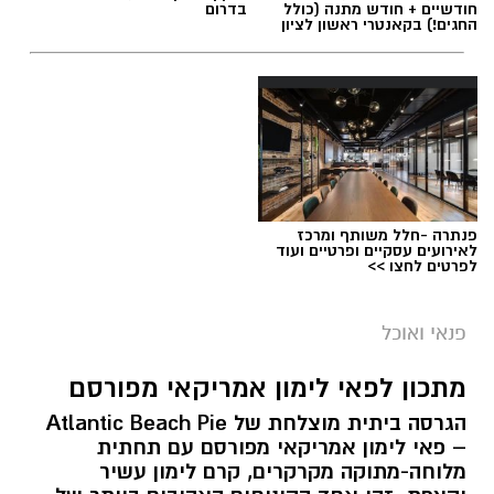
חודשיים + חודש מתנה (כולל
בדרום
החגים!) בקאנטרי ראשון לציון
תגים:
ופל בלגי במילוי שוקולד וחלוה
פנתרה -חלל משותף ומרכז
לאירועים עסקיים ופרטיים ועוד
לפרטים לחצו >>
פנאי ואוכל
מתכון לפאי לימון אמריקאי מפורסם
הגרסה ביתית מוצלחת של Atlantic Beach Pie
– פאי לימון אמריקאי מפורסם עם תחתית
מלוחה-מתוקה מקרקרים, קרם לימון עשיר
ופל בלגי במילוי שוקולד וחלוה צילום הדס ניצן