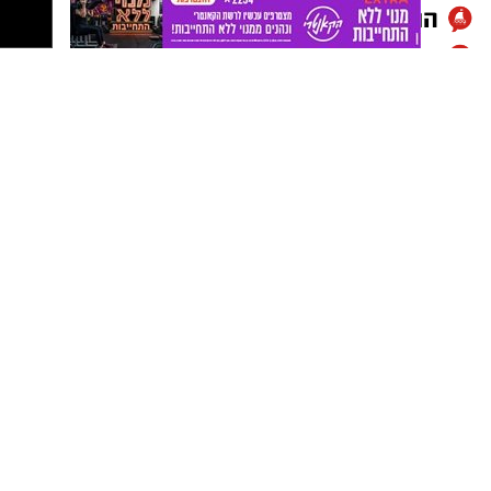
פוקאצ'ת הנקניקיות של יחיעם היא דוגמה נהדרת
לאופן שבו כמה חומרי גלם איכותיים יכולים להפוך
יש לכם מידע חשוב שטרם נחשף? צילומים מאירוע
למנה חגיגית, עשירה בטעמים ונוחה להכנה, כזו
חדשותי? מצאתם טעות בכתבה? נשמח שתשתפו
שמתאימה לארוחת ערב משפחתית, לאירוח בסוף
אותנו
השבוע או לכל מי שאוהב אוכל מנחם עם טאץ'
אירופי.
בתיאבון
!
מצרכים (לתבנית בגודל כ- 35
25 ס"מ)
X
:
לבצק
:
500 גרם קמח לחם או קמח לבן
1 כף שמרים
1 כף סוכר
400 מ״ל מים פושרים