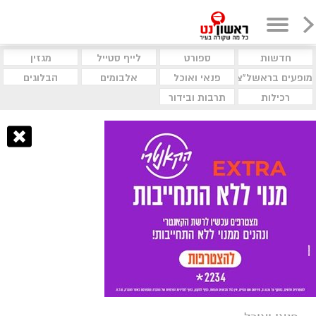
חדשות
ספורט
לייף סטייל
מגזין
מופעים בראשל"צ
פנאי ואוכל
אלבומים
הבלוגים
רכילות
תרבות ובידור