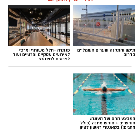
תיקון והתקנה שערים חשמליים
פנתרה -חלל משותף ומרכז
בדרום
לאירועים עסקיים ופרטיים ועוד
לפרטים לחצו >>
המבצע החם של העונה:
חודשיים + חודש מתנה (כולל
החגים!) בקאנטרי ראשון לציון