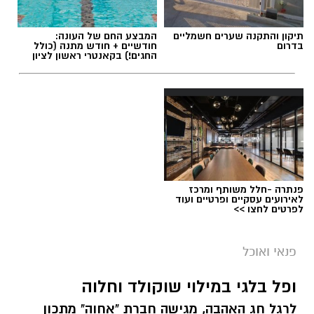
תיקון והתקנה שערים חשמליים
המבצע החם של העונה:
בדרום
חודשיים + חודש מתנה (כולל
החגים!) בקאנטרי ראשון לציון
פנתרה -חלל משותף ומרכז
לאירועים עסקיים ופרטיים ועוד
לפרטים לחצו >>
ai
מצרכים (ל-2 מנות)
פנאי ואוכל
4 ביצים
ופל בלגי במילוי שוקולד וחלוה
½ פלפל אדום, חתוך לקוביות קטנות
לרגל חג האהבה, מגישה חברת "אחוה" מתכון
½ פלפל צהוב, חתוך לקוביות קטנות