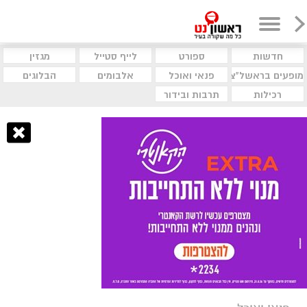
חדשות
ספורט
לייף סטייל
מגזין
מופעים בראשל"צ
פנאי ואוכל
אלבומים
הבלוגים
רכילות
תרבות ובידור