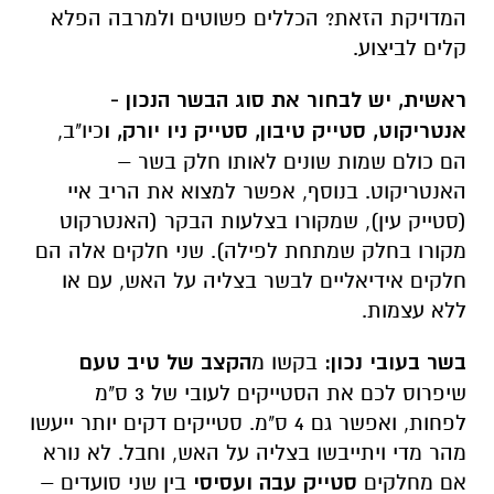
המדויקת הזאת? הכללים פשוטים ולמרבה הפלא
קלים לביצוע.
ראשית, יש לבחור את
סוג הבשר הנכון
-
אנטריקוט, סטייק טיבון, סטייק ניו יורק, ו
כיו"ב,
הם כולם שמות שונים לאותו חלק בשר –
האנטריקוט. בנוסף, אפשר למצוא את הריב איי
(סטייק עין), שמקורו בצלעות הבקר (האנטרקוט
מקורו בחלק שמתחת לפילה). שני חלקים אלה הם
חלקים אידיאליים לבשר בצליה על האש, עם או
ללא עצמות.
בשר בעובי נכון:
בקשו מ
הקצב של טיב טעם
שיפרוס לכם את הסטייקים לעובי של 3 ס"מ
לפחות, ואפשר גם 4 ס"מ. סטייקים דקים יותר ייעשו
מהר מדי ויתייבשו בצליה על האש, וחבל. לא נורא
אם מחלקים
סטייק עבה ועסיסי
בין שני סועדים –