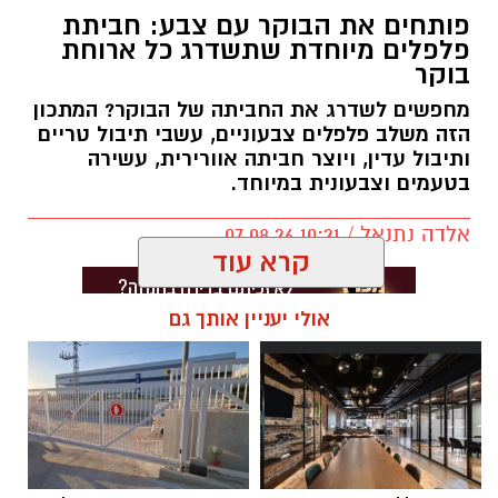
פותחים את הבוקר עם צבע: חביתת
פלפלים מיוחדת שתשדרג כל ארוחת
בוקר
מחפשים לשדרג את החביתה של הבוקר? המתכון
הזה משלב פלפלים צבעוניים, עשבי תיבול טריים
ותיבול עדין, ויוצר חביתה אוורירית, עשירה
בטעמים וצבעונית במיוחד.
אלדה נתנאל / 10:21 07.08.26
קרא עוד
אולי יעניין אותך גם
תגים:
חביתת ירק