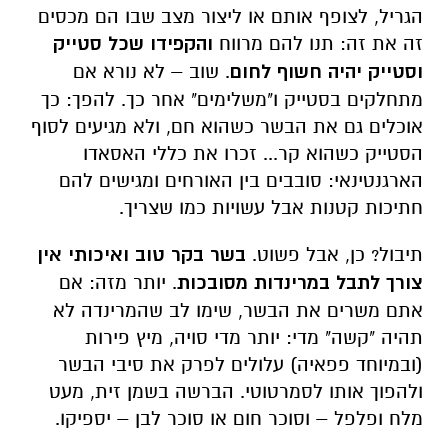
הגריל, לצופף אותם או ליצור מצב שבו הם מכסים
זה את זה: תנו להם מרווח
והקפידו שכל סטייק
וסטייק יהיה חשוף
לחום
. שוב – לא נורא אם
מתחלקים בסטייק ו"משלימים" אחר כך. להפך: כך
אוכלים גם את הבשר כשהוא חם, ולא מגיעים לסוף
הסטייק כשהוא קר... זכרו את כללי האסאדו
הארגנטינאי: סובבים בין האורחים ומגישים להם
חתיכות קטנות אבל עשויות כמו שצריך.
תיבול? כן, אבל פשוט.
בשר בקר טוב ואיכותי אין
צורך
לתבל במרינדות מסובכות
. יותר מזה: אם
אתם משרים את הבשר, שימו לב שהמרינדה לא
תהיה "קשה" מדי: יותר מדי סויה, מיץ פירות
(ובמיוחד פפאיה) עלולים לפרק את סיבי הבשר
ולהפוך אותו לסמרטוטי. הברשה בשמן זית, מעט
מלח ופלפל – וסוכר חום או סוכר לבן – יספיקו.