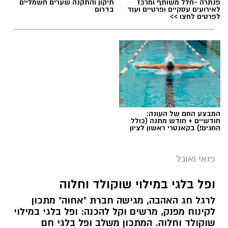
פנתרה -חלל משותף ומרכז
תיקון והתקנה שערים חשמליים
לאירועים עסקיים ופרטיים ועוד
בדרום
לפרטים לחצו >>
המבצע החם של העונה:
חודשיים + חודש מתנה (כולל
החגים!) בקאנטרי ראשון לציון
ai
מצרכים (ל-2 מנות)
פנאי ואוכל
4 ביצים
ופל בלגי במילוי שוקולד וחלוה
½ פלפל אדום, חתוך לקוביות קטנות
לרגל חג האהבה, מגישה חברת "אחוה" מתכון
½ פלפל צהוב, חתוך לקוביות קטנות
לקינוח מפנק, מרשים וקל להכנה: ופל בלגי במילוי
¼ פלפל ירוק, חתוך לקוביות קטנות
שוקולד וחלוה. המתכון משלב ופל בלגי חם