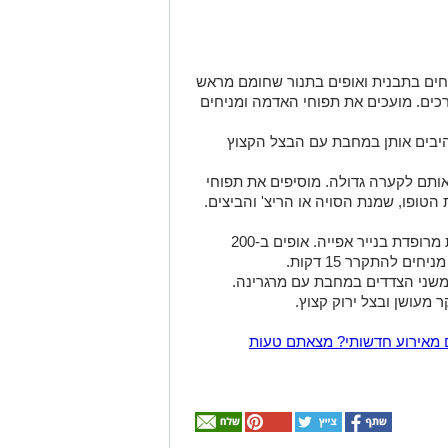
חים בתבנית ואופים בתנור שחומם מראש
ת או עד שהם רכים. מועכים את תפוחי האדמה ומניחים
היבים אותן במחבת עם הבצל הקצוץ
תם לקערה גדולה. מוסיפים את תפוחי
הטופו, שמנת הסויה או הריצ' והביצים.
מערבבים היטב ומעבירים לתבנית מלבנית מרופדת בנייר אפייה. אופים ב-200
 להתקרר 15 דקות.
משני הצדדים במחבת עם מרגרינה.
 מעושן ובצל ירוק קצוץ.
 מאירוע חדשותי? מצאתם טעות