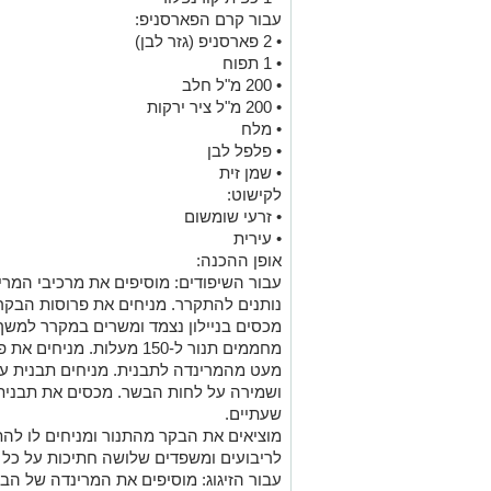
עבור קרם הפארסניפ:
• 2 פארסניפ (גזר לבן)
• 1 תפוח
• 200 מ"ל חלב
• 200 מ"ל ציר ירקות
• מלח
• פלפל לבן
• שמן זית
לקישוט:
• זרעי שומשום
• עירית
אופן ההכנה:
נותנים להתקרר. מניחים את פרוסות הבקר
מכסים בניילון נצמד ומשרים במקרר למשך 2 שעות לפחות
מחממים תנור ל-150 מעלות. 
מעט מהמרינדה לתבנית. מניחים תבנית עם
ושמירה על לחות הבשר. מכסים את תבנית 
שעתיים.
מוציאים את הבקר מהתנור ומניחים לו לה
לריבועים ומשפדים שלושה חתיכות על כל ש
עבור הזיגוג: מוסיפים את המרינדה של הב