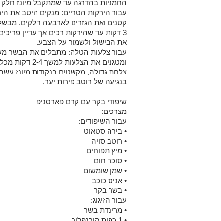
החמניות בהדרגה עד שמתקבל מיונז חלק ו
עבור הירקות הטריים: מנקים היטב את הי
3 דקות עד שהירקות רכים אך עדיין פריכי
את הבישול ולשמור על הצבע.
עבור צלעות הטלה: מתבלים את הבשר משנ
ומטגנים את הצלעו
צלחת גדולה, מקשטים בנקודות מיונז עשבי 
בנגיעה של רוטב פירות יער.
שיפודי בקר עם קרם פארסניפ
מצרכים:
עבור השיפודים:
• בירה סטאוט
• רוטב סויה
• מיץ תפוחים
• סוכר חום
• שמן שומשום
• אניס כוכב
• בשר בקר
עבור הזיגוג:
• מרינדת בשר
• 1 כפית קורנפלור