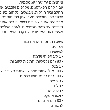
ומחממים עד שהזיגוג מסמיך.
עבור קרם הפארסניפ: מקלפים וקוצצים את
החלב וציר הירקות. מבשלים על חום בינונ
פלפל לבן, מזלפים מעט שמן זית וטוחנים
מברישים את השיפודים בשמן וצולים אותם 
הצדדים עד שהם משחימים. לאחר הצלייה, 
מגישים את השיפודים עם קרם הפארסניפ. 
פשטידת תפוחי אדמה ובשר
מצרכים:
לפשטידה:
• 1 ק"ג תפוחי אדמה
• 80 גרם נקניקיות, חתוכות לקוביות
• 1 בצל
• 100 מ"ל שמנת סויה או שמנת ריצ' לבישול
• 100 גרם גבינת טופו קרמית
• 3 ביצים
• מלח
• פלפל שחור
• אגוז מוסקט
• 80 גרם מרגרינה
להגשה: