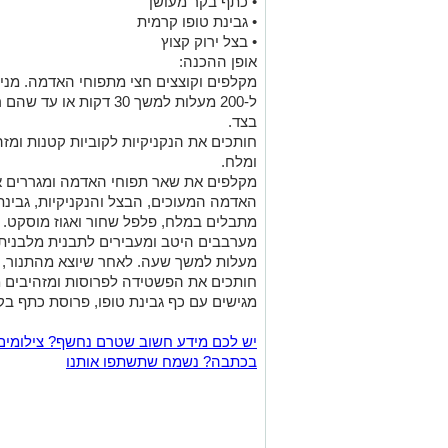
• כתף בקר מעושן
• גבינת טופו קרמית
• בצל ירוק קצוץ
אופן ההכנה:
מקלפים וקוצצים חצי מתפוחי האדמה. מני
ל-200 מעלות למשך 30 דקו
בצד.
חותכים את הנקניקיות לקוביות קטנות ומז
ומלח.
מקלפים את שאר תפוחי האדמה ומגררים או
האדמה המעוכים, הבצל והנקניקיות, גבינת 
מתבלים במלח, פלפל שחור ואגוז מוסקט.
מעלות למשך שעה. לאחר שיוצא מהתנור, מניחים
חותכים את הפשטידה לפרוסות ומזהיבים 
מגישים עם כף גבינת טופו, פרוסת כתף בקר
יש לכם מידע חשוב שטרם נחשף? צילומים
בכתבה? נשמח שתשתפו אותנו