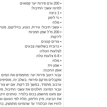
• 200 גרם פירות יער קפואים
למיונז עשבי התיבול:
• 1 ביצה
• ½ לימון
• מלח
• עשבי תיבול: עירית, נענע, בזיליקום, פטרו
• 200 מ"ל שמן חמניות
לירקות:
• גזרים קטנים
• כרובית בשלושה צבעים
לצלעות הטלה:
• 6-8 צלעות טלה
• מלח
• שמן זית
אופן ההכנה:
עבור רוטב פירות יער: מחממים את המים 
ומקבלים מרקם סירופי. בשלב זה, מוסיפים 
ערבוב מתמיד, במשך 15 דקות. אם יש צורך, טוחנים ושומרים בצד.
עבור המיונז: חולטים את עשבי התיבול, מ
עם מעט מהשמן בכוס בלנדר. טוחנים היטב,
את הביצה, מיץ הלימון, מלח לפי הטעם ו
להזיז את הבלנדר עד שהמיונז מתמצק. בר