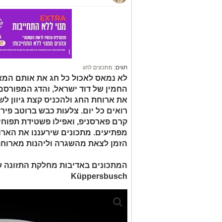
תגים:
מתכונים לחג
לא נמאס לאכול כל חג את אותם המא
החמין של דוד ישראל, והדג המפורסם
את ארוחת החג ולהכניס קצת גיוון ל
רואים כל יום. צלעות כבש ברוטב פירו
קרם פארסניפ, ואפילו פשטידת תפו
מפתיעים. מתכונים שירעננו את הארוח
הזמן לצאת מהשגרה וליהנות מארוחת
המתכונים באדיבות מחלקת התזונה 
Küppersbusch