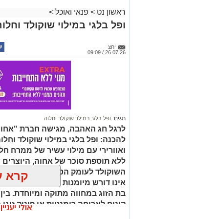
ראשון נט
>
פנאי ואוכל
>
ופל בלגי במילוי שוקולד וחלוה
יחצ
26.07.26 / 09:09
תגים:
ופל בלגי במילוי שוקולד וחלוה
לרגל חג האהבה, מגישה חברת "אחוה"
להכנה: ופל בלגי במילוי שוקולד וחלו
ואוורירי עם מילוי עשיר של ממרח ח
ללא תוספת סוכר של אחוה, היוצרים 
השוקולד לעומק הטעם הייחודי של הח
קרא ע
אינו דורש מיומנות מיוחדת ומתאים לכ
בת הזוג במחווה מתוקה ומיוחדת. בין
קינוח לארוחה רומנטית או פינוק זוגי
אולי יעניי
שוקולד וחלוה יהפוך כל רגע לחגיגה 