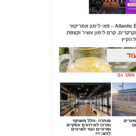
הגרסה ביתית מוצלחת של Atlantic Beach Pie – פאי לימון אמריקאי
קרים, קרם לימון עשיר וקצפת.
 הקיץ
וד
ן אותך גם
שערים
פנתרה -חלל משותף
ם
ומרכז לאירועים עסקיים
ופרטיים ועוד לפרטים
 תוספת סוכר של "אחוה
"
לחצו >>