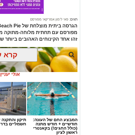
1 ו-1/2 כוסות קמח
תגים:
פאי לימון אמריקאי מפורסם
2 ביצים
מפורסם עם תחתית מלוחה-מתוקה מקר
1 כף סוכר
זהו אחד הקינוחים האהובים ביותר של
1 כפית תמצית וניל
קרא ע
1/4 כוס שמן (או חמאה מומסת)
1 כוס חלב
אולי יעניי
1 כף אבקת אפייה
קורט מלח
למילוי
:
1/2 כוס
ממרח חלוה של "אחוה"
המבצע החם של העונה:
תיקון והתקנה 
חודשיים + חודש מתנה
חשמליים בדרו
(כולל החגים!) בקאנטרי
1/2 כוס
ממרח טחינה בטעם שוקולד ללא
ראשון לציון