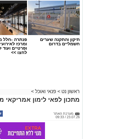
תיקון והתקנה שערים
פנתרה -חלל מ
חשמליים בדרום
ומרכז לאירועי
ופרטיים ועוד 
לחצו >>
ראשון נט
>
פנאי ואוכל
>
מתכון לפאי לימון אמריקאי מ
מערכת האתר
23.07.26 / 09:33
ופל בלגי במילוי שוקולד וחלוה צילום הדס
מצרכים (לכ-4 ופלים גדולים
):