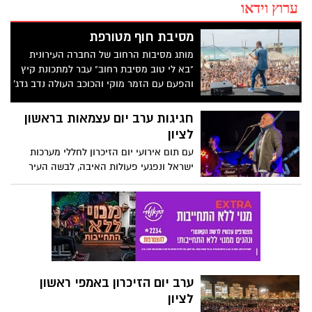
ערוץ וידאו
מסיבת חוף מטורפת
מותג מסיבות הרחוב של החברה העירונית
"בא לי טוב מסיבת רחוב" עבר למתכונת קיץ
והפעם עם הזמר מוקי והכוכב העולה נדב גדג'
והכל קרה בחוף ראשון עם פלייליסט מרגש
במיוחד.
חגיגות ערב יום עצמאות בראשון
לציון
עם תום אירועי יום הזיכרון לחללי מערכות
ישראל ונפגעי פעולות האיבה, לבשה העיר
ראשון לציון חג וחגגה את יום העצמאות ה-67
למדינת ישראל. אירועי החג התקיימו בשמונה
במות ברחבי העיר- גן המושבה, בית העם,
הרובע, פארק הזיכרון, נאות שקמה, שיכון
המזרח, רמת אליהו ונווה חוף.
ערב יום הזיכרון באמפי ראשון
לציון