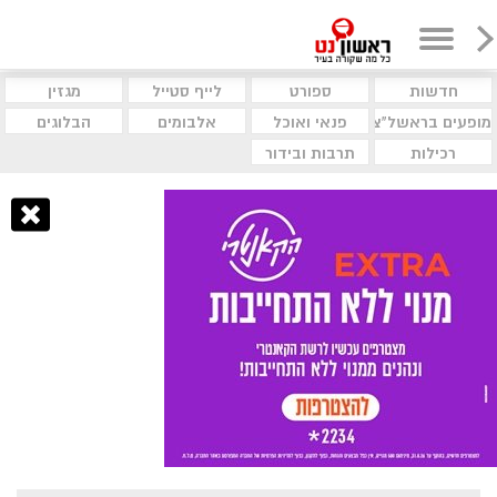
חדשות
ספורט
לייף סטייל
מגזין
מופעים בראשל"צ
פנאי ואוכל
אלבומים
הבלוגים
רכילות
תרבות ובידור