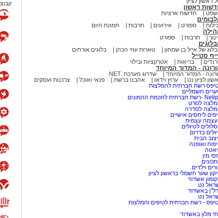
 ראשון לציון
קבוצת
דשות ראשון
שפט
חדשות ארציות
לבומים
ילות
ספורט
אירועים
תרבות
תמונת היום
הילה
נוך
תרבות
ספורט
לוגים
לוג של אייל בן שמחון
טארות עוזי הכהן
בלוגים אורחים
יף סטייל
נדים
בריאות
אטרקציות ובילוי
רונה - המדור המיוחד
רונה - המדור המיוחד
שדרוג מערכת .NET
שון לציון נט
ערוץ וידאו
אהבנו ברשת
פנאי ואוכל
צרכנות ועסקים
יפס רשת חברתית להמלצות
רים חשמליים
-רשת חברתית לחכמת ההמונים
לצה לסרט
מלצה לסדרה
פים ליחסים אישיים
עצמה עצמית
לולים לטיולים
ולים בדרום
צוב הבית
 מאירוע חדשותי? מצאתם טעות
פוח ואופנה
אטה
סי מין
כונים
רים וילדים
קון שער חשמלי בראשון לציון
ומון אשדוד
ראל נט
ל"ן באשדוד
ראל נט
יפס - רשת חברתית לטיפים והמלצות
י מלון באשדוד