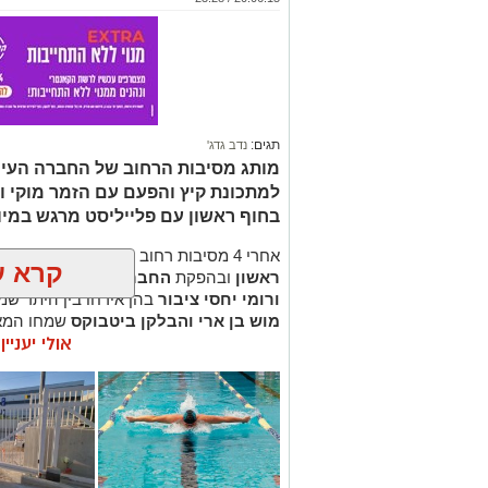
תגים:
נדב גדג'
מותג מסיבות הרחוב של החברה העירו
למתכונת קיץ והפעם עם הזמר מוקי וה
בחוף ראשון עם פלייליסט מרגש במיו
אחרי 4 מסיבות רחוב מוצלחות שנערכו בשלוש השנים האחרונות ביוזמת
קרא ע
ראשון
ובהפקת
החברה העירונית
בשיתו
ורומי יחסי ציבור
בהן אירחו בין היתר שמ
מוש בן ארי והבלקן ביטבוקס
שמחו המאר
אולי יעניי
חוף שהשאירה את כל החוגגים פעורי פה ושז