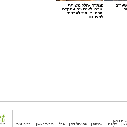
שערים
פנתרה -חלל משותף
ם
ומרכז לאירועים עסקיים
ופרטיים ועוד לפרטים
לחצו >>
 עם
הפנדה דיג'ייז (קובי מלכה וגל
א לחופש , מיד אחריהם עלתה הגברת
קצב ההאוס ואחריהם בסדר עולה
וף האירוע לקינוח את הרכב הטראנס
פחים עם מים למבוגרים והכניסה
זין ראשון
אי
בלוגים
צרכנות
אסטרולוגיה
אוכל
סיפורי ראשון
הפוטוגנית