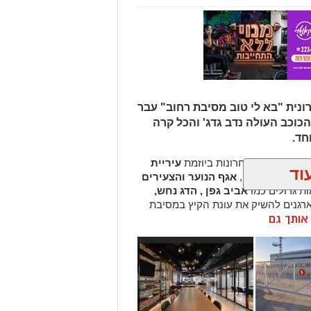
נית "בא לי טוב מסיבת רחוב" עבר
כוכב העולה נדב גדג' והכל קרה
חד.
עיריית
וד
ף
אגף חוף הים
,
אגף הנוער והצעירים
ות גדולים כמו
אביב
גפן , הדג נחש,
גנים להשיק את עונת הקיץ במסיבת
ן אותך גם
ופי פנים.