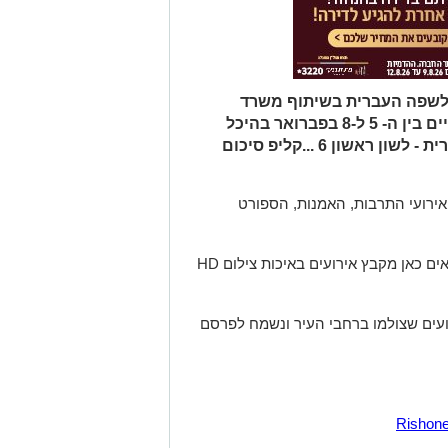
 הממשלה לשפה העברית בשיתוף משרד
התרבות והספורט ומפעל הפיס שיתקיים בין ה- 5 ל-8 בפברואר בהיכל
התרבות ראשון לציון.כנס השפה העברית - לשון ראשון 6 ...קליפ סיכום
Rishonet. מנציח את אירועי התרבות, האמנות, הספורט
צלמי האתר נמצאים בפריסה עירונית ומביאים כאן מקבץ אירועים באיכות צילום HD
ועים שצולמו ברחבי העיר ונשמח לפרסם
Rishon