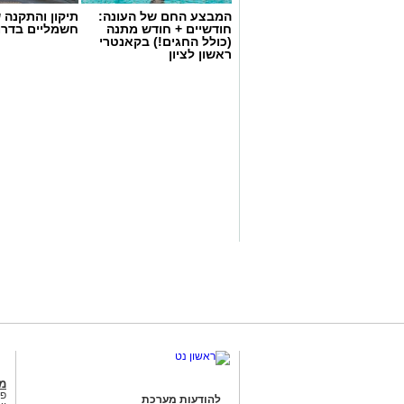
המבצע החם של העונה:
תיקון והתקנה 
חודשיים + חודש מתנה
חשמליים בדרו
(כולל החגים!) בקאנטרי
ראשון לציון
אז מה היה בתכנית- מסיבת הרחוף החלה
ברכה)
שחיממו עם להיטים את הקהל הצמ
הראשונה
ליידי לודה
שהעלתה את הביט ל
הגולדן בוי "
נדב גדג'
" וזמר השנה
מוקי,
ובס
.
UPGRADE
עוד באירוע הוקם מתחם אקסטרימיים- מתנ
הייתה כמובן חופשית.
מג
פנ
להודעות מערכת