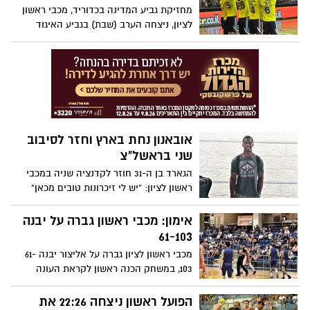
במשחק הראשון 25:30 (11:13).
מחזיקת גביע המדינה בכדוריד, מכבי ראשון
לציון, ניצחה הערב (שבת) בגביע האיגוד
האירופי בחוץ את IBV אלופת איסלנד 25:30
(11:13) כאשר משחק הגומלין ייערך גם שם
מחר.
אובאנון נחת בארץ וחזר לסיבוב
שני בראשל"צ
הגארד בן ה-31 חוזר לקדנציה שניה במכבי
ראשון לציון: "יש לי זיכרונות טובים מכאן"
אימון: מכבי ראשון גברה על יבנה
61-103
מכבי ראשון לציון גברה על אליצור יבנה 61-
103, במשחק הכנה ראשון לקראת העונה
שפתח. ג'קי קרמייקל וג'רמיס סמית' הובילו
את הקבוצה עם 15 נקודות כ"א.
הפועל ראשון ניצחה 22:26 את