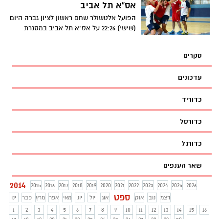
אס"א תל אביב
הפועל אלטשולר שחם ראשון לציון גברה היום
(שישי) 22:26 על אס"א תל אביב במסגרת
משחק האימון החמישי בקדם עונה 2014/15.
סקרים
עדכונים
כדוריד
כדורסל
כדורגל
שאר הענפים
2014
2015
2016
2017
2018
2019
2020
2021
2022
2023
2024
2025
2026
ספט
דצמ
נוב
אוק
אוג
יול
יונ
מאי
אפר
מרץ
פבר
ינו
1
2
3
4
5
6
7
8
9
10
11
12
13
14
15
16