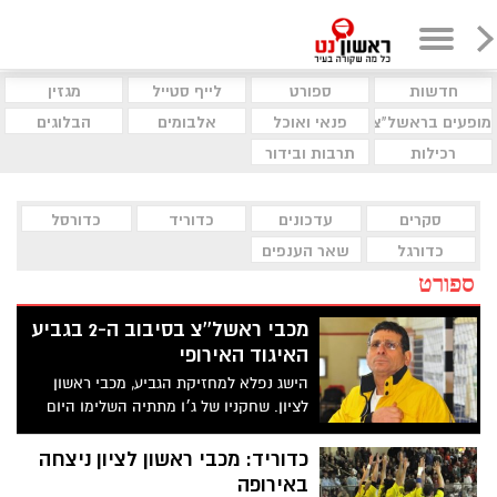
חדשות
ספורט
לייף סטייל
מגזין
מופעים בראשל"צ
פנאי ואוכל
אלבומים
הבלוגים
רכילות
תרבות ובידור
סקרים
עדכונים
כדוריד
כדורסל
כדורגל
שאר הענפים
ספורט
מכבי ראשל''צ בסיבוב ה-2 בגביע
האיגוד האירופי
הישג נפלא למחזיקת הגביע, מכבי ראשון
לציון. שחקניו של ג׳ו מתתיה השלימו היום
(ראשון) את המשימה והשיגו ניצחון 25:27
(13:12) על IBV אלופת איסלנד והעפילו לסיבוב
כדוריד: מכבי ראשון לציון ניצחה
השני בגביע האיגוד האירופי, לאחר שניצחו
באירופה