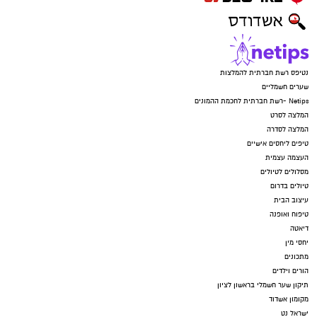
נטיפס רשת חברתית להמלצות
שערים חשמליים
Netips -רשת חברתית לחכמת ההמונים
המלצה לסרט
המלצה לסדרה
טיפים ליחסים אישיים
העצמה עצמית
מסלולים לטיולים
טיולים בדרום
עיצוב הבית
טיפוח ואופנה
דיאטה
יחסי מין
מתכונים
הורים וילדים
תיקון שער חשמלי בראשון לציון
מקומון אשדוד
ישראל נט