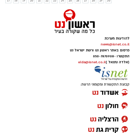
17
18
19
20
21
22
23
24
25
26
27
28
29
30
להודעות מערכת
news@isnet.co.il
פרסום באתר ראשון נט ורשת ישראל נט
התקשרו -
050-7870908
(אלדה נתנאל )
elda@isnet.co.il
קבוצת התקשורת ומקומוני הרשת: