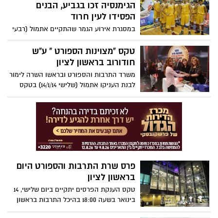
ראשל״צ, כאשר הצהובים ישלמו 30 אחוז
הגימנסיה זכו בגביע, הבנים
משכרו ואילו ראשל"צ תשלם את שאר 70
הפסידו לעין חרוד
האחוזים.
במסגרת אירוע הגמר שהתקיים אתמול (רבעי
15/1/14) בבית מכבי התקיימו שני משחקי הגמר
של בני ובנות הגימנסיה.
טקס "מצוינות הספורט " ע"ש
חודורוב בראשון לציון
משרד התרבות והספורט ובראשו השרה לימור
לבנת העניקו אתמול (שלישי 14/1/14) בטקס
חגיגי פרסים בשווי של למעלה 1.1 מיליון
שקלים ל-86 ספורטאים מצטיינים ול-53
מאמנים שהגיעו להישגים יוצאי דופן
בתחרויות בינלאומיות בענפים האישיים
האולימפיים, הפראלימפים ושאינם אולימפיים
בשנת 2013.
פרס שרת התרבות והספורט היום
בראשון לציון
טקס הענקת הפרסים יתקיים ביום שלישי, 14
בינואר בשעה 18:00 בהיכל התרבות בראשון
לציון. בטקס ישתתפו נציגי משרד התרבות