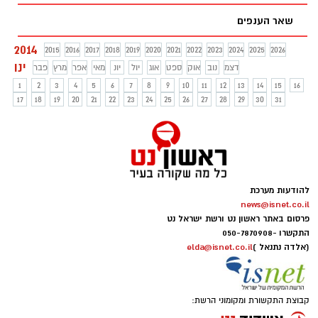
שאר הענפים
2014
2015
2016
2017
2018
2019
2020
2021
2022
2023
2024
2025
2026
ינו
דצמ
נוב
אוק
ספט
אוג
יול
יונ
מאי
אפר
מרץ
פבר
1
2
3
4
5
6
7
8
9
10
11
12
13
14
15
16
17
18
19
20
21
22
23
24
25
26
27
28
29
30
31
להודעות מערכת
news@isnet.co.il
פרסום באתר ראשון נט ורשת ישראל נט
התקשרו -
050-7870908
(אלדה נתנאל )
elda@isnet.co.il
קבוצת התקשורת ומקומוני הרשת: