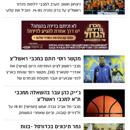
ניצחון חשוב הערב למכבי דלתות פנדור
ראשל"צ על ברק נתניה 74-83. הוביל את קלעי
ראשל"צ דווין וויט עם 21 נקודות, אחריו ג'ייק
כהן במשחק הבכורה שלו בכתום עם 17
נקודות.
מקשר רוסי חתם במכבי ראשל"צ
מכבי ראשון לציון החתימה היום (שישי) את
אנדריי סטאריך (30), מקשר רוסי שנחת בארץ
לפני שבועיים ועבר תקופת מבחנים של
שבועיים לצד רוסי נוסף, אלכסיי קאמאנין,
ששוחרר.
ג'ייק כהן עבר בהשאלה ממכבי
ת"א למכבי ראשל"צ
מכבי תל אביב גברה אמש (חמישי) 78:87 על
זל'גיריס קובנה, וביום שאחרי המשחק
הקבוצה נפרדת מהסנטר הצעיר, ג׳ייק כהן,
שהגיע להסכמות על העברתו בהשאלה למכבי
גמר תיכונים בכדורסל -בנות