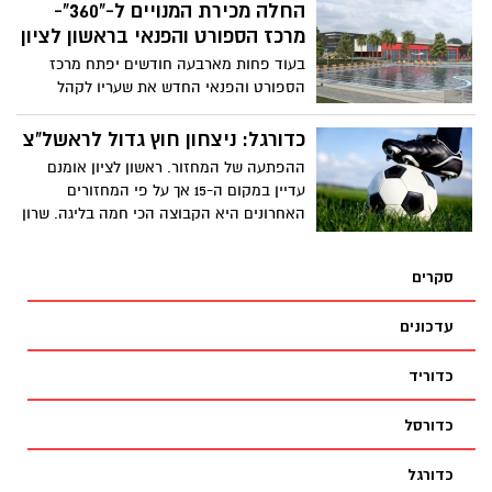
והספורט, הספורטאים והמאמנים המצטיינים
החלה מכירת המנויים ל-"360"-
ונציגים בכירים מהספורט בישראל.
מרכז הספורט והפנאי בראשון לציון
בעוד פחות מארבעה חודשים יפתח מרכז
הספורט והפנאי החדש את שעריו לקהל
הרחב * המנוי מוצע כחבילה הכוללת הטבות
כמו קורס שחייה, קייטנה גנית והנחות נוספות
כדורגל: ניצחון חוץ גדול לראשל"צ
* עיריית ראשון לציון השקיעה כ-50 מיליון
ההפתעה של המחזור. ראשון לציון אומנם
שקלים בהקמת המתחם המשתרע על שטח
עדיין במקום ה-15 אך על פי המחזורים
ענק של 20 דונם ובו חדר הכושר הגדול ביותר
האחרונים היא הקבוצה הכי חמה בליגה. שרון
באזור, בריכות שחייה, חדרי ספא, חדרי
מימר וחניכיו סגרו ניצחון שלישי ברציפות
ספינינג ועוד
ומשחק רביעי ללא הפסד. ראשון
סקרים
עדכונים
כדוריד
כדורסל
כדורגל