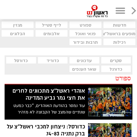
חדשות
ספורט
לייף סטייל
מגזין
מופעים בראשל"צ
פנאי ואוכל
אלבומים
הבלוגים
רכילות
תרבות ובידור
סקרים
עדכונים
כדוריד
כדורסל
כדורגל
שאר הענפים
ספורט
אוהדי ראשל"צ מתכוונים לחרים
את חצי גמר גביע המדינה
עוד נמסר בהודעת האוהדים, ״כבר כמעט
שנתיים שהמצב של הקבוצה לא מזהיר
והקבוצה איבדה את השקט התעשייתי
שאפיין אותה. קשה לנו להיות חלק מהדבר
כדורסל: ניצחון למכבי ראשל"צ על
הזה. אנחנו מיואשים ומרגישים לא רצויים.
ברק נתניה 74-83