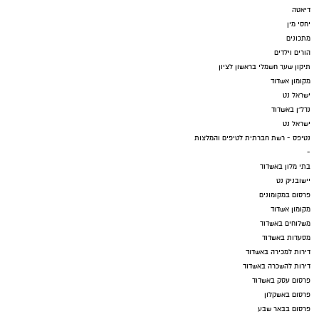
דיאטה
יחסי מין
מתכונים
הורים וילדים
תיקון שער חשמלי בראשון לציון
מקומון אשדוד
ישראל נט
נדל"ן באשדוד
ישראל נט
נטיפס - רשת חברתית לטיפים והמלצות
-
בתי מלון באשדוד
יישובניק נט
פרסום במקומונים
מקומון אשדוד
משלוחים באשדוד
מסעדות באשדוד
דירות למכירה באשדוד
דירות להשכרה באשדוד
פרסום עסק באשדוד
פרסום באשקלון
פרסום בבאר שבע