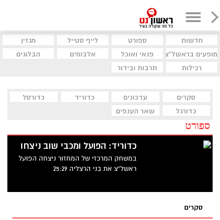
חדשות
ספורט
לייף סטייל
מגזין
מופעים בראשל"צ
פנאי ואוכל
אלבומים
הבלוגים
רכילות
תרבות ובידור
סקרים
עדכונים
כדוריד
כדורסל
כדורגל
שאר הענפים
ספורט
כדוריד: הפועל ומכבי שוב ניצחו
במשחק המרכזי של המחזור ניצחה הפועל
ראשל"צ את בני הרצליה 25:29
סקרים