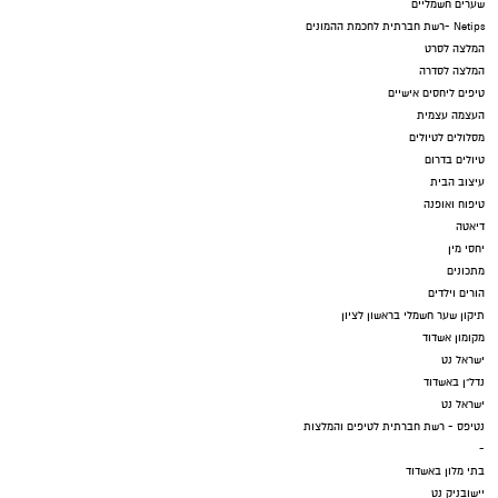
שערים חשמליים
Netips -רשת חברתית לחכמת ההמונים
המלצה לסרט
המלצה לסדרה
טיפים ליחסים אישיים
העצמה עצמית
מסלולים לטיולים
טיולים בדרום
עיצוב הבית
טיפוח ואופנה
דיאטה
יחסי מין
מתכונים
הורים וילדים
תיקון שער חשמלי בראשון לציון
מקומון אשדוד
ישראל נט
נדל"ן באשדוד
ישראל נט
נטיפס - רשת חברתית לטיפים והמלצות
-
בתי מלון באשדוד
יישובניק נט