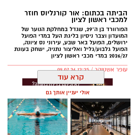
הביתה בכתום: אור קורנליוס חוזר
למכבי ראשון לציון
הפורוורד בן ה־29, שגדל במחלקת הנוער של
המועדון וצבר ניסיון בליגת העל במדי הפועל
ירושלים, הפועל באר שבע, עירוני נס ציונה,
הפועל גלבוע/גליל ואליצור נתניה, ישחק בעונת
2026/27 במדי מכבי ראשון לציון
עופר אשטוקר / 12:25 09.07.26
קרא עוד
אולי יעניין אותך גם
תגים:
מכבי ראשון לציון
,
אור קורלניוס