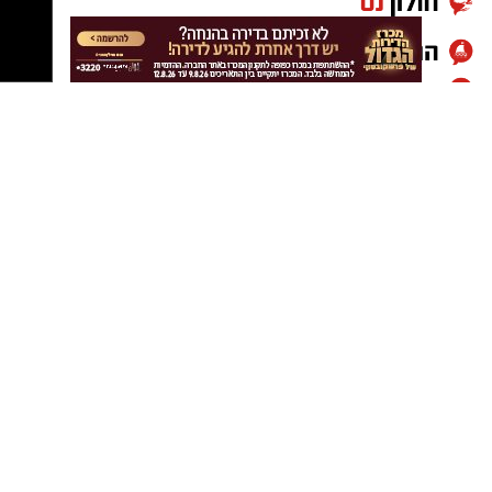
בקוצר רוח להתחיל את העונה העשירית שלי
במכבי ראשון לציון – מועדון שהפך מזמן לבית שלי.
המטרה תמיד הייתה ונשארה לזכות בתארים.
לאחר שזה לא קרה בעונה שעברה, אנחנו מגיעים
לעונה הקרובה עם מטרה ברורה, מוטיבציה רבה,
אמונה וביטחון."
הקפטן התייחס גם לשינויים בסגל הקבוצה ואמר:
"באותה הזדמנות, ארצה להודות לשחקנים
שעוזבים אותנו ולאחל בהצלחה למצטרפים
החדשים לסגל. יאללה מכבי!"
במכבי ראשון לציון רואים בהמשך דרכו של סידי
נדבך משמעותי בבניית הסגל לעונה הקרובה, מתוך
שאיפה להחזיר את הקבוצה לצמרת הכדוריד
הישראלי ולהיאבק מחדש על כל התארים.