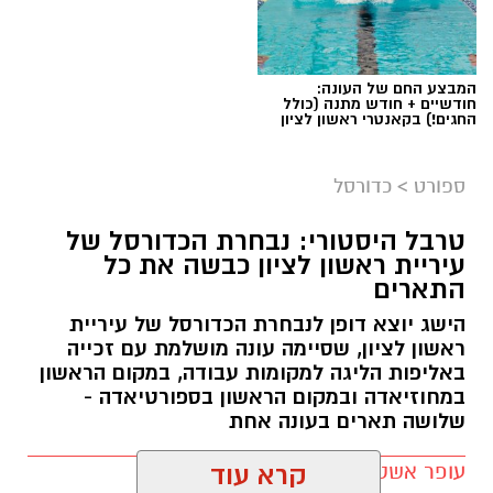
המבצע החם של העונה:
חודשיים + חודש מתנה (כולל
החגים!) בקאנטרי ראשון לציון
ספורט
>
כדורסל
טרבל היסטורי: נבחרת הכדורסל של
עיריית ראשון לציון כבשה את כל
התארים
אור קורנליוס חתם במכבי ראשון לציון
הישג יוצא דופן לנבחרת הכדורסל של עיריית
מכבי ראשון לציון ממשיכה לבנות את הסגל לעונת
ראשון לציון, שסיימה עונה מושלמת עם זכייה
2026/27 והודיעה היום (חמישי) על החתמתו של אור
באליפות הליגה למקומות עבודה, במקום הראשון
במחוזיאדה ובמקום הראשון בספורטיאדה -
קורנליוס.
שלושה תארים בעונה אחת
קורנליוס (29, 1.99 מ') גדל במחלקת הנוער של
עופר אשטוקר / 17:56 30.06.26
קרא עוד
המועדון וחוזר ללבוש את המדים הכתומים לאחר