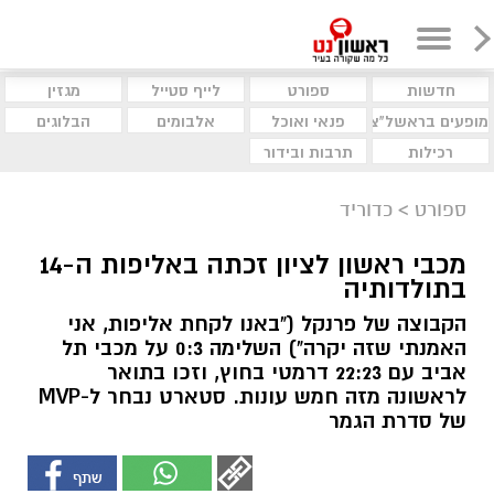
חדשות
ספורט
לייף סטייל
מגזין
מופעים בראשל"צ
פנאי ואוכל
אלבומים
הבלוגים
רכילות
תרבות ובידור
ספורט
>
כדוריד
מכבי ראשון לציון זכתה באליפות ה-14
בתולדותיה
הקבוצה של פרנקל ("באנו לקחת אליפות, אני
האמנתי שזה יקרה") השלימה 0:3 על מכבי תל
אביב עם 22:23 דרמטי בחוץ, וזכו בתואר
לראשונה מזה חמש עונות. סטארט נבחר ל-MVP
של סדרת הגמר