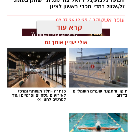
הפועל גלבוע/גליל ואליצור נתניה, ישחק בעונת
2026/27 במדי מכבי ראשון לציון
עופר אשטוקר / 12:25 09.07.26
קרא עוד
אולי יעניין אותך גם
תגים:
מכבי ראשון לציון
,
אור קורלניוס
תיקון והתקנה שערים חשמליים
פנתרה -חלל משותף ומרכז
בדרום
לאירועים עסקיים ופרטיים ועוד
לפרטים לחצו >>