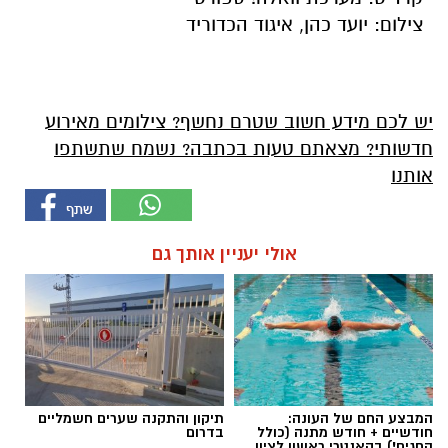
צילום: יועד כהן, איגוד הכדוריד
יש לכם מידע חשוב שטרם נחשף? צילומים מאירוע
חדשותי? מצאתם טעות בכתבה? נשמח שתשתפו
אותנו
אולי יעניין אותך גם
המבצע החם של העונה:
תיקון והתקנה שערים חשמליים
חודשיים + חודש מתנה (כולל
בדרום
החגים!) בקאנטרי ראשון לציון