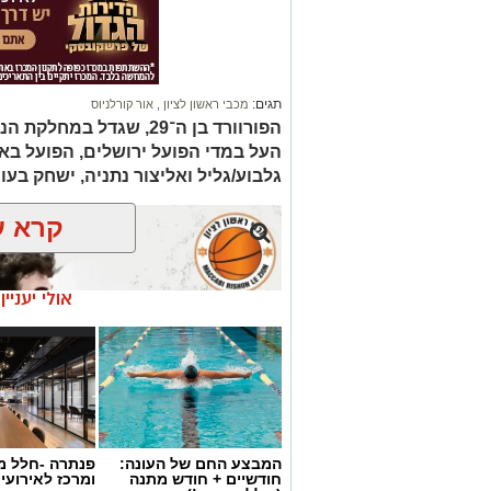
תגים:
מכבי ראשון לציון
,
אור קורלניוס
הפורוורד בן ה־29, שגדל ב
העל במדי הפועל ירושלים, הפועל באר 
גלבוע/גליל ואליצור נתניה, ישחק בעונת 2026/27 במדי מכבי ראשון ל
קרא ע
אולי יעניי
המבצע החם של העונה:
פנתרה -חלל מ
חודשיים + חודש מתנה
ומרכז לאירועי