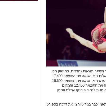
 השיגה תוצאות נהדרות. בחישוק היא
השיגה 18.200 שהעניק לה מדלית כסף, באלות היא השיגה את התוצאה 17.400
ובכך את המקום השלישי ןמדליית הארד, בסרט היא השיגה את התוצאה 16.600
שהוביל אותה למקום הרביעי ובכדור השיגה את התוצאה 12.450 והמקום
נות לנה קופילנקו ואיילת זוסמן
לינוי נולדה וגדלה בראשון לציון והחלה להתאמן כבר בגיל 6 וחצי, את דרכה בספורט