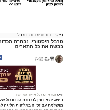
(כולל החגים!) בקאנטרי
ופרטיים ועוד 
ראשון לציון
לחצו >>
ראשון נט
>
ספורט
>
כדורסל
טרבל היסטורי: נבחרת הכדורס
כבשה את כל התארים
עופר אשטוקר
30.06.26 / 17:56
אור קורנליוס חתם במכבי ראשון לציון
על החתמתו של אור קורנליוס.
תגים:
נבחרת הכדורסל עיריית ראשון לציון
הישג יוצא דופן לנבחרת הכדורסל של ע
קורנליוס (29, 1.99 מ') גדל ב
מושלמת עם זכייה באליפות הליגה ל
הכתומים לאחר מספר עונות בליגת העל, בה