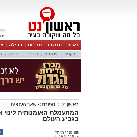
06 אוגוסט 2026 / 15:55
ראשי
חדשות
תרבות
קהילה
או
סקרים
עדכונים
כדוריד
כדורסל
כ
|
|
|
|
ראשון נט
>
ספורט
>
שאר הענפים
המתעמלת האומנותית לינוי 
בגביע העולם
מנהל האתר
15.05.17 / 10:00