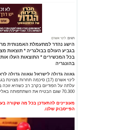
תגים:
לינוי אשרם
הישג נהדר למתעמלת האמנותית מראש
בגביע העולם בבולגריה * תוצאות מצ
בכל המכשירים * התוצאות העלו אות
בהונגריה
גאווה גדולה לישראל וגאווה גדולה לראש
לינוי אשרם (17) סיכמה תחרות מצ
עלתה על הפודיום בקרב רב כשהיא זוכה ב
70.300 שגם הבטיח את השתתפותה באליפות אירופה שתתקיים השבוע בהונגריה.
מעוניינים להתעדכן בכל מה שקורה בעי
הפייסבוק שלנו.