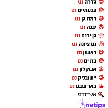
עם שריקת הסיום של משחק האליפות, הקדישו
שחקני הנבחרת והצוות המקצועי את הזכייה
המשולשת לראש העיר,
רז קינסטליך
, למחזיק תיק
הספורט,
איתן שלום
, וליו"ר ועד העובדים,
יחזקאל
בן זמרה
, והודו להם על התמיכה, הליווי והאמון
לאורך העונה כולה.
יש לכם מידע חשוב שטרם נחשף? צילומים מאירוע
חדשותי? מצאתם טעות בכתבה? נשמח שתשתפו
אותנו