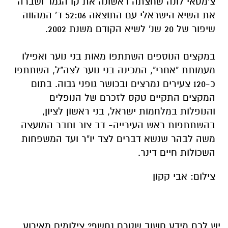
צ'מטאי לונה שחצתה ראשונה את קו הגמר ושברה
את השיא הישראלי עם התוצאה 52:06 ד' המהווה
שיפור של 20 שנ' לשיא הקודם משנת 2002.
במקצים הנוספים השתתפו מאות בני נוער ואפילו
מעמותת "אחרי", המכינה בני נוער לצה"ל, השתתפו
כ-120 צעירים נמרצים ובכושר גופני גבוה. בתום
המקצים התקיים טקס לזכרם של הנופלים
והנופלות במלחמות ישראל, בני ראשון לציון,
בהשתתפות ראש העירייה- דב צור וחבר המועצה
משה לבהר שנשא דברים לצד יו"ר ועד המשפחות
השכולות חיים דינר.
צילום: אבי קקון
יש לכם מידע חשוב שטרם נחשף? צילומים מאירוע