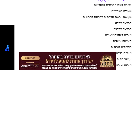
נטיפס רשת חברתית להמלצות
שערים חשמליים
Netips -רשת חברתית לחכמת ההמונים
המלצה לסרט
המלצה לסדרה
טיפים ליחסים אישיים
העצמה עצמית
מסלולים לטיולים
טיולים בדרום
עיצוב הבית
טיפוח ואופנה
דיאטה
יחסי מין
מתכונים
הורים וילדים
תיקון שער חשמלי בראשון לציון
מקומון אשדוד
ישראל נט
נדל"ן באשדוד
ישראל נט