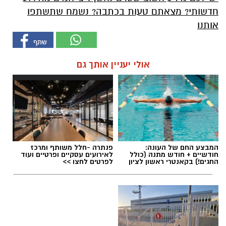
חדשותי? מצאתם טעות בכתבה? נשמח שתשתפו
אותנו
אולי יעניין אותך גם
המבצע החם של העונה:
פנתרה -חלל משותף ומרכז
חודשיים + חודש מתנה (כולל
לאירועים עסקיים ופרטיים ועוד
החגים!) בקאנטרי ראשון לציון
לפרטים לחצו >>