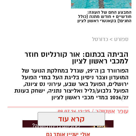
המבצע החם של העונה:
חודשיים + חודש מתנה (כולל
החגים!) בקאנטרי ראשון לציון
ספורט
>
כדורסל
הביתה בכתום: אור קורנליוס חוזר
למכבי ראשון לציון
הפורוורד בן ה־29, שגדל במחלקת הנוער של
המועדון וצבר ניסיון בליגת העל במדי הפועל
ירושלים, הפועל באר שבע, עירוני נס ציונה,
הפועל גלבוע/גליל ואליצור נתניה, ישחק בעונת
2026/27 במדי מכבי ראשון לציון
עופר אשטוקר / 12:25 09.07.26
קרא עוד
אולי יעניין אותך גם