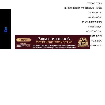
החדשים לסגל. יאללה מכבי!"
במכבי ראשון לציון רואים בהמשך דרכו של סידי
נדבך משמעותי בבניית הסגל לעונה הקרובה, מתוך
שאיפה להחזיר את הקבוצה לצמרת הכדוריד
הישראלי ולהיאבק מחדש על כל התארים.
יש לכם מידע חשוב שטרם נחשף? צילומים מאירוע
חדשותי? מצאתם טעות בכתבה? נשמח שתשתפו
אותנו