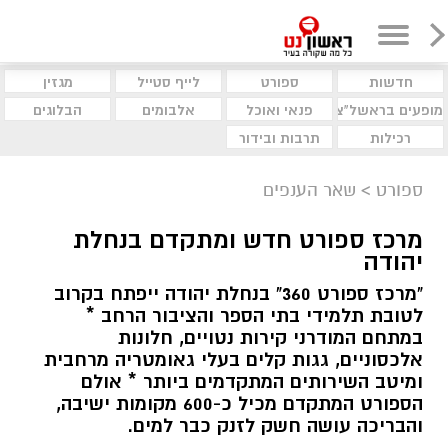
חדשות
ספורט
לייף סטייל
מגזין
מופעים בראשל"צ
פנאי ואוכל
אלבומים
הבלוגים
רכילות
תרבות ובידור
ספורט
>
שאר הענפים
מרכז ספורט חדש ומתקדם בנחלת
יהודה
"מרכז ספורט 360" בנחלת יהודה ייפתח בקרוב
לטובת תלמידי בתי הספר והציבור הרחב *
במתחם המודרני קירות נטויים, חלונות
אלכסוניים, גגות קלים בעלי גאומטריה מרחבית
ומיטב השירותים המתקדמים ביותר * אולם
הספורט המתקדם מכיל כ-600 מקומות ישיבה,
והבריכה עושה חשק לזנק כבר למים.