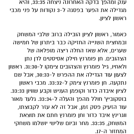
ענק ומהפך בדקה האחרונה ניצחה 33:35, והיא
מגדילה את הפער בפסגה ל-3 נקודות על פני מכבי
ראשון לציון.
כאמור, ראשון לציון הובילה ברוב שלבי המשחק
ובמחצית השנייה החזיקה כבר ביתרון של חמישה
שערים, אלא שאז החלה ריצה מופלאה של
הצהובים. חן פומרנץ חילק אסיסטים לדן נתן
ולאחיו, גיל פומרנץ והצהובים צימקו ל-31:30. ראשון
לצעון עוד הגדילה את ההפרש ל-30:33, אבל שם
נתקעה. חן פומרנץ צימק ל-33:32. מכבי ראשון
לציון איבדה כדור וקופמן העניש וקבע שוויון 33:33.
בוסקוביץ' חולל מהפך והעלה ל-33:34. גלעד מאור
עוד הזעיק פסק זמן, אבל זה לא עזר לקבוצתו,
ווגרינץ איבד כדור וחן פומרנץ חתם את תוצאת
המשחק, 33:35. מחר וביום שלישי יושלמו משחקי
המחזור ה-17.