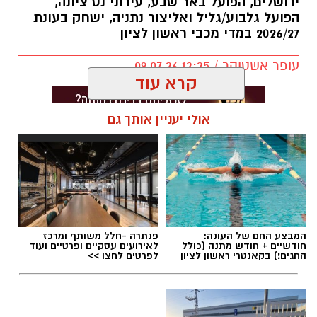
ירושלים, הפועל באר שבע, עירוני נס ציונה,
הפועל גלבוע/גליל ואליצור נתניה, ישחק בעונת
2026/27 במדי מכבי ראשון לציון
עופר אשטוקר / 12:25 09.07.26
קרא עוד
אולי יעניין אותך גם
תגים:
מכבי ראשון לציון
,
אור קורלניוס
המבצע החם של העונה:
פנתרה -חלל משותף ומרכז
חודשיים + חודש מתנה (כולל
לאירועים עסקיים ופרטיים ועוד
החגים!) בקאנטרי ראשון לציון
לפרטים לחצו >>