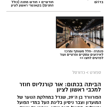
בדרום
חודשיים + חודש מתנה (כולל
החגים!) בקאנטרי ראשון לציון
פנתרה -חלל משותף ומרכז
לאירועים עסקיים ופרטיים ועוד
לפרטים לחצו >>
ספורט
>
כדורסל
הביתה בכתום: אור קורנליוס חוזר
למכבי ראשון לציון
הפורוורד בן ה־29, שגדל במחלקת הנוער של
המועדון וצבר ניסיון בליגת העל במדי הפועל