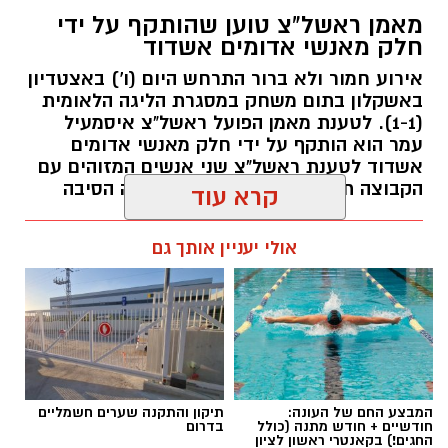
אותנו
מאמן ראשל"צ טוען שהותקף על ידי
הקרובה. המועדון הודיע כי הקפטן, ירמי סידי,
חלק מאנשי אדומים אשדוד
ימשיך ללבוש את מדי הקבוצה גם בעונת המשחקים
אירוע חמור ולא ברור התרחש היום (ו') באצטדיון
הקרובה – שתהיה העונה העשירית שלו במדים
באשקלון בתום משחק במסגרת הליגה הלאומית
הצהובים.
(1-1). לטענת מאמן הפועל ראשל"צ איסמעיל
עמר הוא הותקף על ידי חלק מאנשי אדומים
סידי, שנחשב לאחד השחקנים המזוהים ביותר עם
אשדוד לטענת ראשל"צ שני אנשים המזוהים עם
המועדון בשנים האחרונות, ימשיך להוביל את
הקבוצה תקפו את המאמן. טרם ברורה הסיבה
הקבוצה גם בעונה הקרובה, לאחר שבעונה
שחר כחלון / 17:54 21.01.22
קרא עוד
החולפת לא הצליחה מכבי ראשון לציון להשיג את
יעדיה במאבק על התארים.
אולי יעניין אותך גם
לקראת פתיחת העונה אמר סידי: "אני שמח ומצפה
בקוצר רוח להתחיל את העונה העשירית שלי
במכבי ראשון לציון – מועדון שהפך מזמן לבית שלי.
המטרה תמיד הייתה ונשארה לזכות בתארים.
לאחר שזה לא קרה בעונה שעברה, אנחנו מגיעים
לעונה הקרובה עם מטרה ברורה, מוטיבציה רבה,