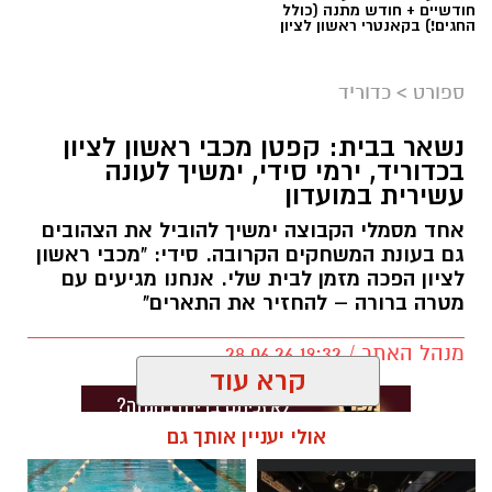
קורנליוס בליגת העל וההיכרות העמוקה שלו עם
חודשיים + חודש מתנה (כולל
החגים!) בקאנטרי ראשון לציון
המועדון יסייעו לקבוצה במאבקיה בעונה הקרובה.
טרבל היסטורי לנבחרת הכדורסל של עיריית ראשון
ספורט
>
כדוריד
לציון
יש לכם מידע חשוב שטרם נחשף? צילומים מאירוע
נבחרת הכדורסל של עיריית ראשון לציון רשמה
נשאר בבית: קפטן מכבי ראשון לציון
בכדוריד, ירמי סידי, ימשיך לעונה
חדשותי? מצאתם טעות בכתבה? נשמח שתשתפו
הישג חסר תקדים כאשר השלימה עונה מושלמת
עשירית במועדון
אותנו
עם זכייה בשלושה תארים במסגרת הספורט
אחד מסמלי הקבוצה ימשיך להוביל את הצהובים
למקומות עבודה – טרבל היסטורי שמציב אותה
גם בעונת המשחקים הקרובה. סידי: "מכבי ראשון
בפסגת הענף.
לציון הפכה מזמן לבית שלי. אנחנו מגיעים עם
מטרה ברורה – להחזיר את התארים"
במהלך העונה הפגינה הקבוצה עליונות מקצועית,
כאשר זכתה באליפות הליגה למקומות עבודה,
מנהל האתר / 19:32 28.06.26
כבשה את המקום הראשון במחוזיאדה וסיימה גם
קרא עוד
את הספורטיאדה במקום הראשון – הישג מרשים
המעיד על יציבות, מחויבות ועבודה קבוצתית לאורך
אולי יעניין אותך גם
כל העונה.