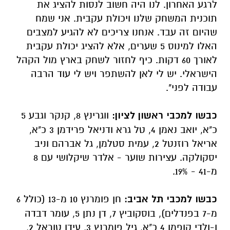
לרגע האחרון. לנו היה חשוב לנסות להציג את
תוכנית המשחק שלנו ויכולת עקבית. אני שמח
שהיום זה עבד. אנחנו צריכים לא להגיע למצבים
האלו למינוס 5 שערים, אלא להציג יכולת עקבית
לאורך 60 דקות. כיף לחזור לשחק בארץ מול הקהל
הישראלי. יש לי לאן להשתפר ויש לי עוד הרבה
עבודה לפני".
כבשו למכבי ראשון לציון:
ווגרינץ 8, קנקר וגבע 5
כ"א, יואב נאמן 4, טל גרא ודניאל פרידמן 3 כ"א,
אריאל רוזנטל 2, עמית סטלמן, גל אברהם וניב
יסקולקה. עצירות שוער - אלדר שיקלושי עם 8
מ-41 - 19%.
כבשו למכבי תל אביב:
חן פומרנץ 10 מ-13 (כולל 6
מ-7 בפנדלים), בוסקוביץ 7, דן נתן 5, עומר דבדה
ו-ולדי קופמן 4 כ"א, גיל פומרנץ 3, עידו טוראל 2,