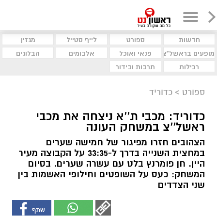
חדשות
ספורט
לייף סטייל
מגזין
מופעים בראשל"צ
פנאי ואוכל
אלבומים
הבלוגים
רכילות
תרבות ובידור
ספורט
>
כדוריד
כדוריד: מכבי ת''א ניצחה את מכבי
ראשל''צ במשחק העונה
הצהובים חזרו מפיגור של חמישה שערים
במחצית השנייה בדרך ל-33:35 על הקבוצה מעיר
היין. חן פומרנץ בלט עם עשרה שערים. בסיום
המשחק: כעס על השופטים וחילופי האשמות בין
שני הצדדים