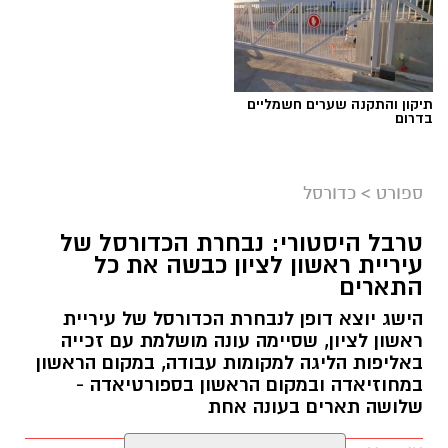
תיקון והתקנה שערים חשמליים
בדרום
ספורט
>
כדורסל
טרבל היסטורי: נבחרת הכדורסל של
עיריית ראשון לציון כבשה את כל
התארים
אור קורנליוס חתם במכבי ראשון לציון
הישג יוצא דופן לנבחרת הכדורסל של עיריית
מכבי ראשון לציון ממשיכה לבנות את הסגל לעונת
ראשון לציון, שסיימה עונה מושלמת עם זכייה
2026/27 והודיעה היום (חמישי) על החתמתו של אור
באליפות הליגה למקומות עבודה, במקום הראשון
במחוזיאדה ובמקום הראשון בספורטיאדה -
קורנליוס.
שלושה תארים בעונה אחת
קורנליוס (29, 1.99 מ') גדל במחלקת הנוער של