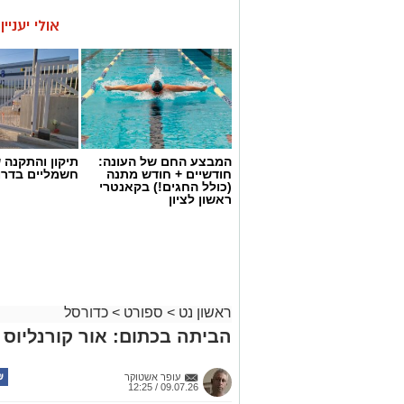
אולי יעניי
המבצע החם של העונה:
תיקון והתקנה 
חודשיים + חודש מתנה
חשמליים בדרו
(כולל החגים!) בקאנטרי
ראשון לציון
ראשון נט
>
ספורט
>
כדורסל
הביתה בכתום: אור קורנליוס ח
עופר אשטוקר
09.07.26 / 12:25