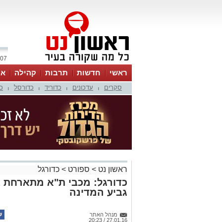
07 אוגוסט 2026 / 07:26
ראשי
חדשות
תרבות
קהילה
או
סקרים
עדכונים
כדוריד
כדורסל
כ
|
|
|
|
ראשון נט
>
ספורט
>
כדורגל
כדורגל: מכבי ת"א מתארחת 
גביע המדינה
מנהל האתר
27.01.16 / 20:23