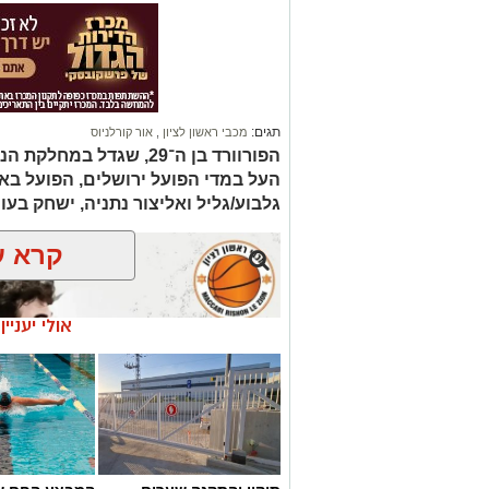
תגים:
מכבי ראשון לציון
,
אור קורלניוס
הפורוורד בן ה־29, שגדל ב
העל במדי הפועל ירושלים, הפועל באר 
גלבוע/גליל ואליצור נתניה, ישחק בעונת 2026/27 במדי מכבי ראשון ל
קרא ע
אולי יעניי