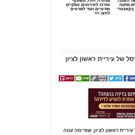
 העונה:
פנתרה -חלל משותף
דש מתנה
ומרכז לאירועים עסקיים
 בקאנטרי
ופרטיים ועוד לפרטים
לחצו >>
ל של עיריית ראשון לציון
מכבי ראשון לציון ממשיכה לבנות את הסגל לעונת 2026/27 והודיעה היום (חמישי)
יריית ראשון לציון, שסיימה עונה
מחלקת הנוער של המועדון וחוזר ללבוש את המדים