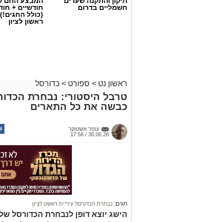
תיקון והתקנה שערים
המבצע החם של
חשמליים בדרום
חודשיים + חו
(כולל החגים!)
ראשון לציון
ראשון נט
>
ספורט
>
כדורסל
טרבל היסטורי: נבחרת הכדורס
כבשה את כל התארים
עופר אשטוקר
30.06.26 / 17:56
אור קורנליוס חתם במכבי ראשון לציון
על החתמתו של אור קורנליוס.
תגים:
נבחרת הכדורסל עיריית ראשון לציון
הישג יוצא דופן לנבחרת הכדורסל של ע
קורנליוס (29, 1.99 מ') גדל ב