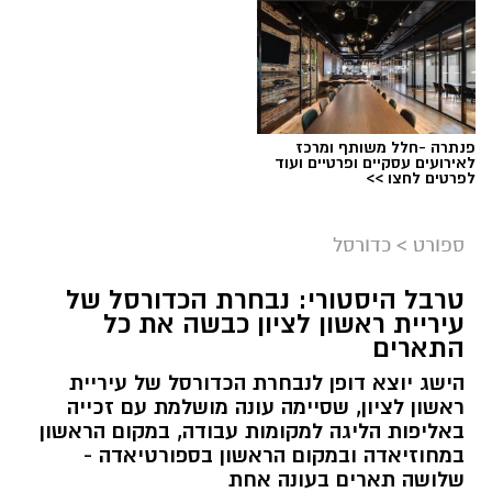
פנתרה -חלל משותף ומרכז
לאירועים עסקיים ופרטיים ועוד
לפרטים לחצו >>
ספורט
>
כדורסל
טרבל היסטורי: נבחרת הכדורסל של
עיריית ראשון לציון כבשה את כל
התארים
אור קורנליוס חתם במכבי ראשון לציון
הישג יוצא דופן לנבחרת הכדורסל של עיריית
מכבי ראשון לציון ממשיכה לבנות את הסגל לעונת
ראשון לציון, שסיימה עונה מושלמת עם זכייה
2026/27 והודיעה היום (חמישי) על החתמתו של אור
באליפות הליגה למקומות עבודה, במקום הראשון
במחוזיאדה ובמקום הראשון בספורטיאדה -
קורנליוס.
שלושה תארים בעונה אחת