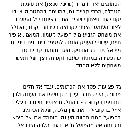
הכתומים יארחו מחר (שישי, 15:00) את נועלת
הטבלה, מכבי קריית גת, למשחק במחזור ה-19 בו
יקוו לעוד ניצחון שיוכיח את הרצינות של המועדון.
לאור העומס הצפוי לקבוצה בשבוע הקרוב, הכולל
את משחק הגביע מול הפועל קטמון, המאמן, אופיר
חיים, עשוי להעניק מנוחה למספר שחקנים ביניהם
מיכאל זנדברג הוותיק. מנגד תעמוד קריית גת
שהפסידה במחזור שעבר וקטעה רצף של חמישה
משחקים ללא הפסד.
גל פציעות פקד את הכתומים. עבד אל חלים
פרוג'ה, משה חבר ועידן כהן סיימו את העונה ולכן
החתימו בקבוצה - בהחלטת אופיר חיים והבעלים
אייל ברקוביץ' - את שון מלכה, שלא השתלב
בהפועל פתח תקווה העונה, מוחמד אבו אל היג'א
ורז נחמיאס מהפועל ת''א. בעוד מלכה ואבו אל