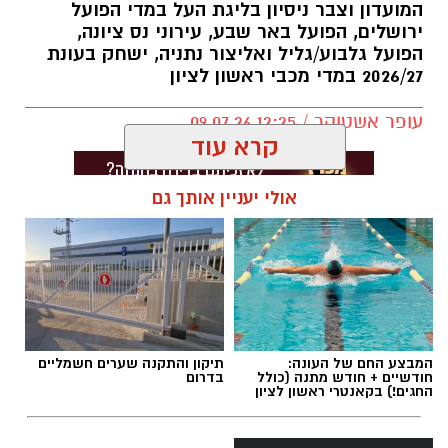
המועדון וצבר ניסיון בליגת העל במדי הפועל
ירושלים, הפועל באר שבע, עירוני נס ציונה,
הפועל גלבוע/גליל ואליצור נתניה, ישחק בעונת
2026/27 במדי מכבי ראשון לציון
עופר אשטוקר / 12:25 09.07.26
קרא עוד
אולי יעניין אותך גם
תגים:
מכבי ראשון לציון
,
אור קורלניוס
המבצע החם של העונה:
תיקון והתקנה שערים חשמליים
חודשיים + חודש מתנה (כולל
בדרום
החגים!) בקאנטרי ראשון לציון