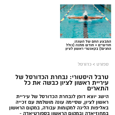
המבצע החם של העונה:
חודשיים + חודש מתנה (כולל
החגים!) בקאנטרי ראשון לציון
ספורט
>
כדורסל
טרבל היסטורי: נבחרת הכדורסל של
עיריית ראשון לציון כבשה את כל
התארים
אור קורנליוס חתם במכבי ראשון לציון
הישג יוצא דופן לנבחרת הכדורסל של עיריית
מכבי ראשון לציון ממשיכה לבנות את הסגל לעונת
ראשון לציון, שסיימה עונה מושלמת עם זכייה
2026/27 והודיעה היום (חמישי) על החתמתו של אור
באליפות הליגה למקומות עבודה, במקום הראשון
במחוזיאדה ובמקום הראשון בספורטיאדה -
קורנליוס.