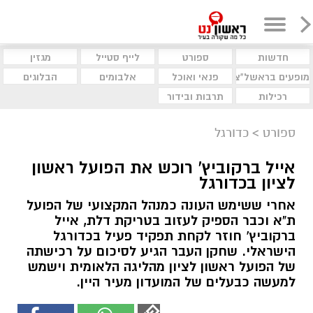
חדשות
ספורט
לייף סטייל
מגזין
מופעים בראשל"צ
פנאי ואוכל
אלבומים
הבלוגים
רכילות
תרבות ובידור
ספורט
>
כדורגל
אייל ברקוביץ' רוכש את הפועל ראשון
לציון בכדורגל
אחרי ששימש העונה כמנהל המקצועי של הפועל
ת"א וכבר הספיק לעזוב בטריקת דלת, אייל
ברקוביץ' חוזר לקחת תפקיד פעיל בכדורגל
הישראלי. שחקן העבר הגיע לסיכום על רכישתה
של הפועל ראשון לציון מהליגה הלאומית וישמש
למעשה כבעלים של המועדון מעיר היין.