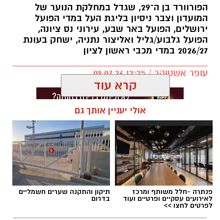
הפורוורד בן ה־29, שגדל במחלקת הנוער של
המועדון וצבר ניסיון בליגת העל במדי הפועל
ירושלים, הפועל באר שבע, עירוני נס ציונה,
הפועל גלבוע/גליל ואליצור נתניה, ישחק בעונת
2026/27 במדי מכבי ראשון לציון
עופר אשטוקר / 12:25 09.07.26
קרא עוד
אולי יעניין אותך גם
תגים:
מכבי ראשון לציון
,
אור קורלניוס
פנתרה -חלל משותף ומרכז
תיקון והתקנה שערים חשמליים
לאירועים עסקיים ופרטיים ועוד
בדרום
לפרטים לחצו >>