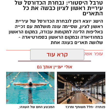
טרבל היסטורי: נבחרת הכדורסל של
עיריית ראשון לציון כבשה את כל
התארים
אור קורנליוס חתם במכבי ראשון לציון
הישג יוצא דופן לנבחרת הכדורסל של עיריית
מכבי ראשון לציון ממשיכה לבנות את הסגל לעונת
ראשון לציון, שסיימה עונה מושלמת עם זכייה
2026/27 והודיעה היום (חמישי) על החתמתו של אור
באליפות הליגה למקומות עבודה, במקום הראשון
במחוזיאדה ובמקום הראשון בספורטיאדה -
קורנליוס.
שלושה תארים בעונה אחת
קורנליוס (29, 1.99 מ') גדל במחלקת הנוער של
עופר אשטוקר / 17:56 30.06.26
קרא עוד
המועדון וחוזר ללבוש את המדים הכתומים לאחר
מספר עונות בליגת העל, בהן צבר ניסיון במדי
אולי יעניין אותך גם
הפועל באר שבע, עירוני נס ציונה, הפועל
גלבוע/גליל, הפועל ירושלים ואליצור נתניה.
בעונה החולפת שיחק במדי אליצור נתניה ורשם
תגים:
נבחרת הכדורסל עיריית ראשון לציון
ממוצעים של 7 נקודות ו-2.8 ריבאונדים למשחק.
עם השלמת החתימה אמר קורנליוס: "שמח מאוד
פנתרה -חלל משותף ומרכז
המבצע החם של העונה: