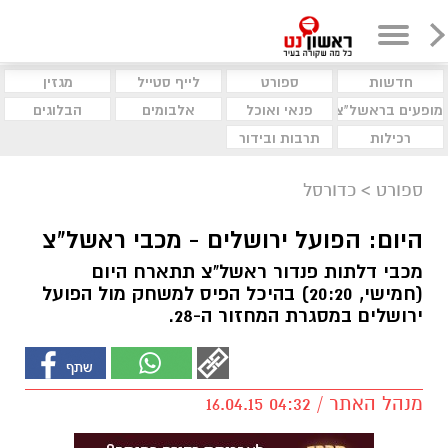
חדשות
ספורט
לייף סטייל
מגזין
מופעים בראשל"צ
פנאי ואוכל
אלבומים
הבלוגים
רכילות
תרבות ובידור
ספורט
>
כדורסל
היום: הפועל ירושלים - מכבי ראשל"צ
מכבי דלתות פנדור ראשל"צ תתארח היום
(חמישי, 20:20) בהיכל הפיס למשחק מול הפועל
ירושלים במסגרת המחזור ה-28.
מנהל האתר / 04:32 16.04.15