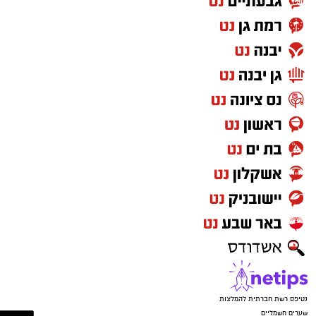
הספורט,
איתן שלום
, וליו"ר ועד העובדים,
יחזקאל
בן זמרה
, והודו להם על התמיכה, הליווי והאמון
לאורך העונה כולה.
יש לכם מידע חשוב שטרם נחשף? צילומים מאירוע
חדשותי? מצאתם טעות בכתבה? נשמח שתשתפו
אותנו
נטיפס רשת חברתית להמלצות
שערים חשמליים