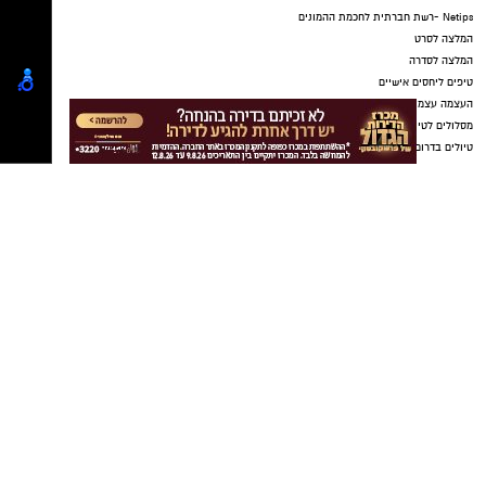
Netips -רשת חברתית לחכמת ההמונים
המלצה לסרט
המלצה לסדרה
טיפים ליחסים אישיים
העצמה עצמית
מסלולים לטיולים
טיולים בדרום
עיצוב הבית
טיפוח ואופנה
דיאטה
יחסי מין
מתכונים
הורים וילדים
תיקון שער חשמלי בראשון לציון
מקומון אשדוד
ישראל נט
נדל"ן באשדוד
ישראל נט
נטיפס - רשת חברתית לטיפים והמלצות
-
בתי מלון באשדוד
יישובניק נט