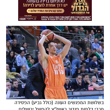
בשלושת המפגשים העונה (כולל גביע) הפסידה
מכבי דלתות פנדור ראשל"צ להפועל ירושלים,