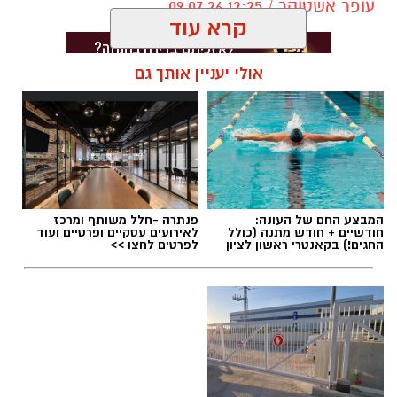
עופר אשטוקר / 12:25 09.07.26
קרא עוד
אולי יעניין אותך גם
תגים:
מכבי ראשון לציון
,
אור קורלניוס
המבצע החם של העונה:
פנתרה -חלל משותף ומרכז
חודשיים + חודש מתנה (כולל
לאירועים עסקיים ופרטיים ועוד
החגים!) בקאנטרי ראשון לציון
לפרטים לחצו >>