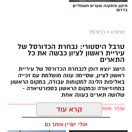
תיקון והתקנה שערים חשמליים
בדרום
ספורט
>
כדורסל
טרבל היסטורי: נבחרת הכדורסל של
עיריית ראשון לציון כבשה את כל
התארים
אור קורנליוס חתם במכבי ראשון לציון
הישג יוצא דופן לנבחרת הכדורסל של עיריית
מכבי ראשון לציון ממשיכה לבנות את הסגל לעונת
ראשון לציון, שסיימה עונה מושלמת עם זכייה
2026/27 והודיעה היום (חמישי) על החתמתו של אור
באליפות הליגה למקומות עבודה, במקום הראשון
במחוזיאדה ובמקום הראשון בספורטיאדה -
קורנליוס.
שלושה תארים בעונה אחת
קורנליוס (29, 1.99 מ') גדל במחלקת הנוער של
עופר אשטוקר / 17:56 30.06.26
קרא עוד
המועדון וחוזר ללבוש את המדים הכתומים לאחר
מספר עונות בליגת העל, בהן צבר ניסיון במדי
אולי יעניין אותך גם
הפועל באר שבע, עירוני נס ציונה, הפועל