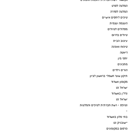
המלצה לסרט
המלצה לסדרה
טיפים ליחסים אישיים
העצמה עצמית
מסלולים לטיולים
טיולים בדרום
עיצוב הבית
טיפוח ואופנה
דיאטה
יחסי מין
מתכונים
הורים וילדים
תיקון שער חשמלי בראשון לציון
מקומון אשדוד
ישראל נט
נדל"ן באשדוד
ישראל נט
נטיפס - רשת חברתית לטיפים והמלצות
-
בתי מלון באשדוד
יישובניק נט
פרסום במקומונים