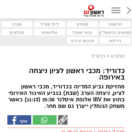
חדשות
ספורט
לייף סטייל
מגזין
מופעים בראשל"צ
פנאי ואוכל
אלבומים
הבלוגים
רכילות
תרבות ובידור
ספורט
>
כדוריד
כדוריד: מכבי ראשון לציון ניצחה
באירופה
מחזיקת גביע המדינה בכדוריד, מכבי ראשון
לציון, ניצחה הערב (שבת) בגביע האיגוד האירופי
בחוץ את IBV אלופת איסלנד 25:30 (11:13) כאשר
משחק הגומלין ייערך גם שם מחר.
מנהל האתר / 07:49 14.09.14