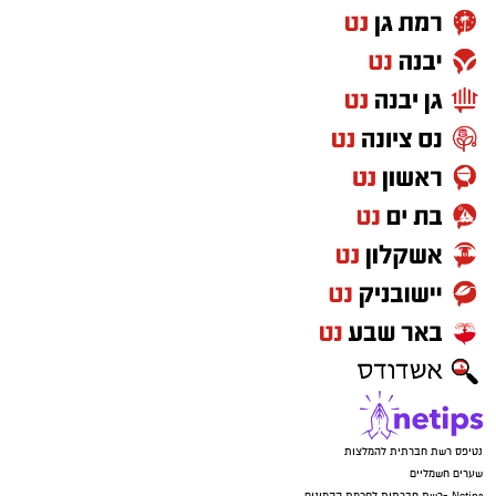
"באותה הזדמנות, ארצה להודות לשחקנים
שעוזבים אותנו ולאחל בהצלחה למצטרפים
החדשים לסגל. יאללה מכבי!"
במכבי ראשון לציון רואים בהמשך דרכו של סידי
נדבך משמעותי בבניית הסגל לעונה הקרובה, מתוך
שאיפה להחזיר את הקבוצה לצמרת הכדוריד
הישראלי ולהיאבק מחדש על כל התארים.
יש לכם מידע חשוב שטרם נחשף? צילומים מאירוע
חדשותי? מצאתם טעות בכתבה? נשמח שתשתפו
אותנו
נטיפס רשת חברתית להמלצות
שערים חשמליים
Netips -רשת חברתית לחכמת ההמונים