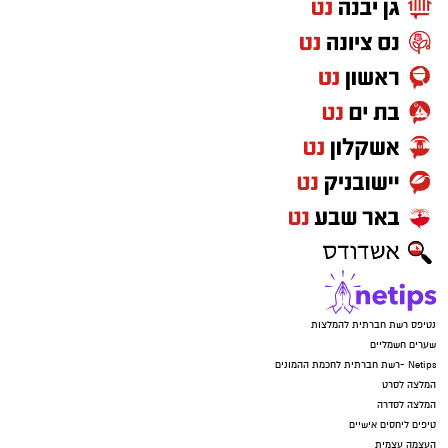
במכבי ראשון לציון רואים בהמשך דרכו של סידי
נדבך משמעותי בבניית הסגל לעונה הקרובה, מתוך
שאיפה להחזיר את הקבוצה לצמרת הכדוריד
הישראלי ולהיאבק מחדש על כל התארים.
יש לכם מידע חשוב שטרם נחשף? צילומים מאירוע
חדשותי? מצאתם טעות בכתבה? נשמח שתשתפו
אותנו
נטיפס רשת חברתית להמלצות
שערים חשמליים
Netips -רשת חברתית לחכמת ההמונים
המלצה לסרט
המלצה לסדרה
טיפים ליחסים אישיים
העצמה עצמית