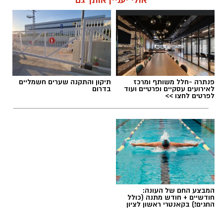
אולי יעניין אותך גם
תגים:
מכבי ראשון לציון
,
אור קורלניוס
פנתרה -חלל משותף ומרכז
תיקון והתקנה שערים חשמליים
לאירועים עסקיים ופרטיים ועוד
בדרום
לפרטים לחצו >>
המבצע החם של העונה:
חודשיים + חודש מתנה (כולל
החגים!) בקאנטרי ראשון לציון