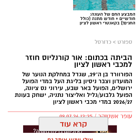
המבצע החם של העונה:
חודשיים + חודש מתנה (כולל
החגים!) בקאנטרי ראשון לציון
ספורט
>
כדורסל
הביתה בכתום: אור קורנליוס חוזר
למכבי ראשון לציון
הפורוורד בן ה־29, שגדל במחלקת הנוער של
המועדון וצבר ניסיון בליגת העל במדי הפועל
ירושלים, הפועל באר שבע, עירוני נס ציונה,
הפועל גלבוע/גליל ואליצור נתניה, ישחק בעונת
2026/27 במדי מכבי ראשון לציון
עופר אשטוקר / 12:25 09.07.26
קרא עוד