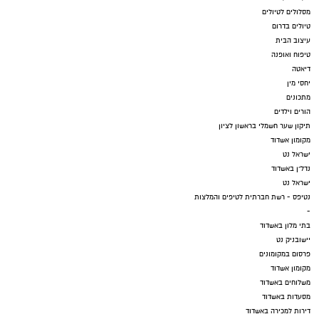
מסלולים לטיולים
טיולים בדרום
עיצוב הבית
טיפוח ואופנה
דיאטה
יחסי מין
מתכונים
הורים וילדים
תיקון שער חשמלי בראשון לציון
מקומון אשדוד
ישראל נט
נדל"ן באשדוד
ישראל נט
נטיפס - רשת חברתית לטיפים והמלצות
-
בתי מלון באשדוד
יישובניק נט
פרסום במקומונים
מקומון אשדוד
משלוחים באשדוד
מסעדות באשדוד
דירות למכירה באשדוד