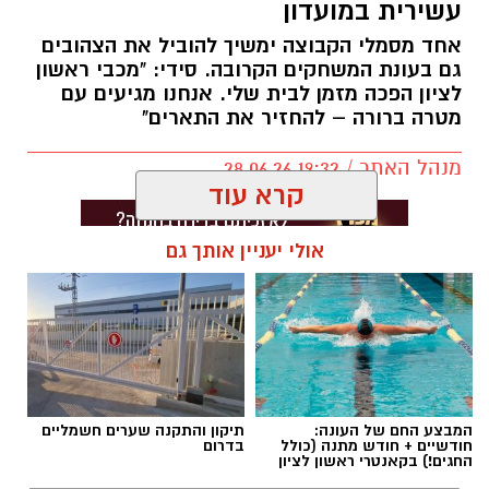
עשירית במועדון
אותנו
עם זכייה בשלושה תארים במסגרת הספורט
אחד מסמלי הקבוצה ימשיך להוביל את הצהובים
למקומות עבודה – טרבל היסטורי שמציב אותה
גם בעונת המשחקים הקרובה. סידי: "מכבי ראשון
בפסגת הענף.
לציון הפכה מזמן לבית שלי. אנחנו מגיעים עם
מטרה ברורה – להחזיר את התארים"
במהלך העונה הפגינה הקבוצה עליונות מקצועית,
כאשר זכתה באליפות הליגה למקומות עבודה,
מנהל האתר / 19:32 28.06.26
כבשה את המקום הראשון במחוזיאדה וסיימה גם
קרא עוד
את הספורטיאדה במקום הראשון – הישג מרשים
המעיד על יציבות, מחויבות ועבודה קבוצתית לאורך
אולי יעניין אותך גם
כל העונה.
בעירייה מציינים כי מאחורי ההצלחה עומדים לא רק
תגים:
מכבי ראשון לציון בכדוריד
,
ירמי סידי
היכולת על הפרקט, אלא גם המחויבות של
השחקנים והצוות המקצועי, לצד מעטפת תומכת
שאפשרה לנבחרת להתמקד במטרה ולהגיע
המבצע החם של העונה:
תיקון והתקנה שערים חשמליים
להישגים המרשימים.
חודשיים + חודש מתנה (כולל
בדרום
החגים!) בקאנטרי ראשון לציון