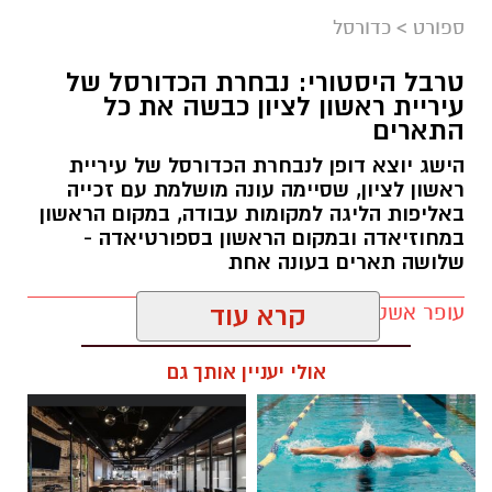
ספורט
>
כדורסל
טרבל היסטורי: נבחרת הכדורסל של
עיריית ראשון לציון כבשה את כל
התארים
אור קורנליוס חתם במכבי ראשון לציון
הישג יוצא דופן לנבחרת הכדורסל של עיריית
מכבי ראשון לציון ממשיכה לבנות את הסגל לעונת
ראשון לציון, שסיימה עונה מושלמת עם זכייה
2026/27 והודיעה היום (חמישי) על החתמתו של אור
באליפות הליגה למקומות עבודה, במקום הראשון
במחוזיאדה ובמקום הראשון בספורטיאדה -
קורנליוס.
שלושה תארים בעונה אחת
קורנליוס (29, 1.99 מ') גדל במחלקת הנוער של
עופר אשטוקר / 17:56 30.06.26
קרא עוד
המועדון וחוזר ללבוש את המדים הכתומים לאחר
מספר עונות בליגת העל, בהן צבר ניסיון במדי
אולי יעניין אותך גם
הפועל באר שבע, עירוני נס ציונה, הפועל
גלבוע/גליל, הפועל ירושלים ואליצור נתניה.
בעונה החולפת שיחק במדי אליצור נתניה ורשם
תגים:
נבחרת הכדורסל עיריית ראשון לציון