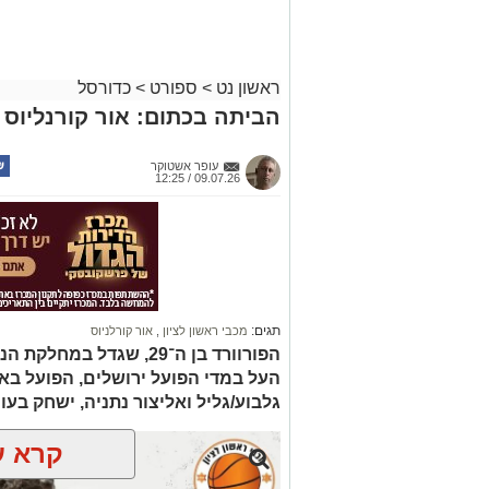
ראשון נט
>
ספורט
>
כדורסל
הביתה בכתום: אור קורנליוס ח
עופר אשטוקר
09.07.26 / 12:25
תגים:
מכבי ראשון לציון
,
אור קורלניוס
הפורוורד בן ה־29, שגדל ב
העל במדי הפועל ירושלים, הפועל באר 
גלבוע/גליל ואליצור נתניה, ישחק בעונת 2026/27 במדי מכבי ראשון ל
קרא ע