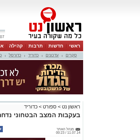
07 אוגוסט 2026 / 18:35
ראשי
חדשות
תרבות
קהילה
או
סקרים
עדכונים
כדוריד
כדורסל
כ
|
|
|
|
ראשון נט
>
ספורט
>
כדוריד
בעקבות המצב הבטחוני נדחתה
מנהל האתר
11.07.14 / 00:23