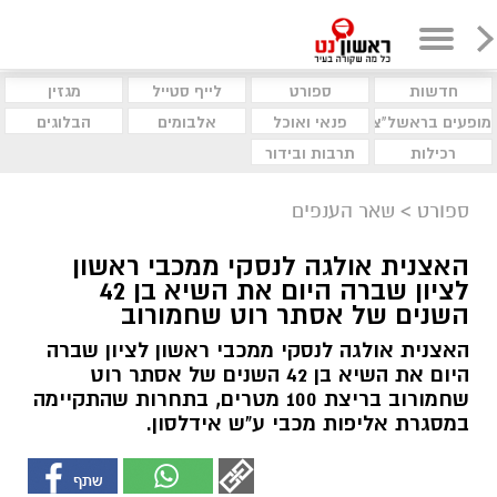
חדשות
ספורט
לייף סטייל
מגזין
מופעים בראשל"צ
פנאי ואוכל
אלבומים
הבלוגים
רכילות
תרבות ובידור
ספורט
>
שאר הענפים
האצנית אולגה לנסקי ממכבי ראשון
לציון שברה היום את השיא בן 42
השנים של אסתר רוט שחמורוב
האצנית אולגה לנסקי ממכבי ראשון לציון שברה
היום את השיא בן 42 השנים של אסתר רוט
שחמורוב בריצת 100 מטרים, בתחרות שהתקיימה
במסגרת אליפות מכבי ע"ש אידלסון.