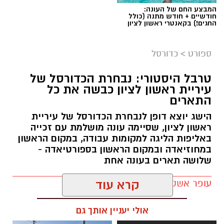
המבצע החם של העונה:
חודשיים + חודש מתנה (כולל
החגים!) בקאנטרי ראשון לציון
ספורט
>
כדורסל
טרבל היסטורי: נבחרת הכדורסל של
עיריית ראשון לציון כבשה את כל
התארים
אור קורנליוס חתם במכבי ראשון לציון
הישג יוצא דופן לנבחרת הכדורסל של עיריית
מכבי ראשון לציון ממשיכה לבנות את הסגל לעונת
ראשון לציון, שסיימה עונה מושלמת עם זכייה
2026/27 והודיעה היום (חמישי) על החתמתו של אור
באליפות הליגה למקומות עבודה, במקום הראשון
במחוזיאדה ובמקום הראשון בספורטיאדה -
קורנליוס.
שלושה תארים בעונה אחת
קורנליוס (29, 1.99 מ') גדל במחלקת הנוער של
עופר אשטוקר / 17:56 30.06.26
קרא עוד
המועדון וחוזר ללבוש את המדים הכתומים לאחר
מספר עונות בליגת העל, בהן צבר ניסיון במדי
אולי יעניין אותך גם
הפועל באר שבע, עירוני נס ציונה, הפועל