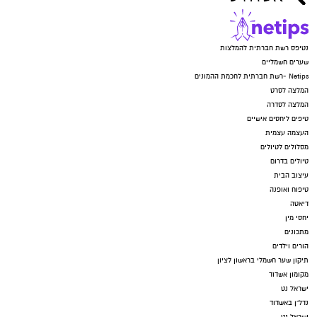
נטיפס רשת חברתית להמלצות
שערים חשמליים
Netips -רשת חברתית לחכמת ההמונים
המלצה לסרט
המלצה לסדרה
טיפים ליחסים אישיים
העצמה עצמית
מסלולים לטיולים
טיולים בדרום
עיצוב הבית
טיפוח ואופנה
דיאטה
יחסי מין
מתכונים
הורים וילדים
תיקון שער חשמלי בראשון לציון
מקומון אשדוד
ישראל נט
נדל"ן באשדוד