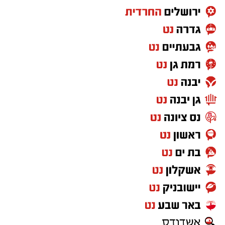
שאפשרה לנבחרת להתמקד במטרה ולהגיע
להישגים המרשימים.
עם שריקת הסיום של משחק האליפות, הקדישו
שחקני הנבחרת והצוות המקצועי את הזכייה
המשולשת לראש העיר,
רז קינסטליך
, למחזיק תיק
הספורט,
איתן שלום
, וליו"ר ועד העובדים,
יחזקאל
בן זמרה
, והודו להם על התמיכה, הליווי והאמון
לאורך העונה כולה.
יש לכם מידע חשוב שטרם נחשף? צילומים מאירוע
חדשותי? מצאתם טעות בכתבה? נשמח שתשתפו
אותנו