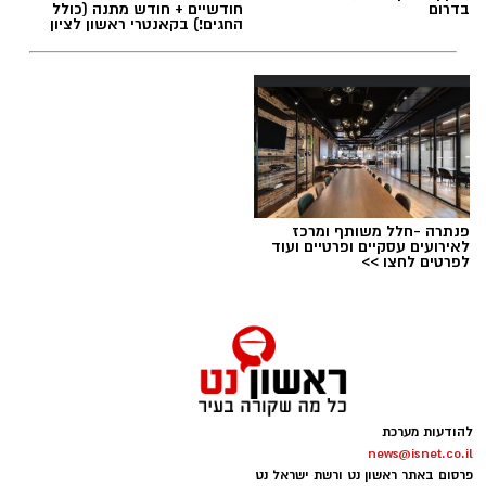
בדרום
חודשיים + חודש מתנה (כולל
החגים!) בקאנטרי ראשון לציון
פנתרה -חלל משותף ומרכז
לאירועים עסקיים ופרטיים ועוד
לפרטים לחצו >>
אור קורנליוס חתם במכבי ראשון לציון
להודעות מערכת
news@isnet.co.il
פרסום באתר ראשון נט ורשת ישראל נט
מכבי ראשון לציון ממשיכה לבנות את הסגל לעונת