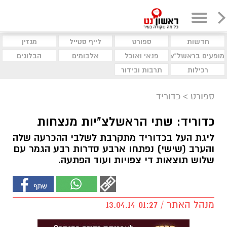
חדשות
ספורט
לייף סטייל
מגזין
מופעים בראשל"צ
פנאי ואוכל
אלבומים
הבלוגים
רכילות
תרבות ובידור
ספורט
>
כדוריד
כדוריד: שתי הראשלצ"יות מנצחות
ליגת העל בכדוריד מתקרבת לשלבי ההכרעה שלה
והערב (שישי) נפתחו ארבע סדרות רבע הגמר עם
שלוש תוצאות די צפויות ועוד הפתעה.
מנהל האתר / 01:27 13.04.14