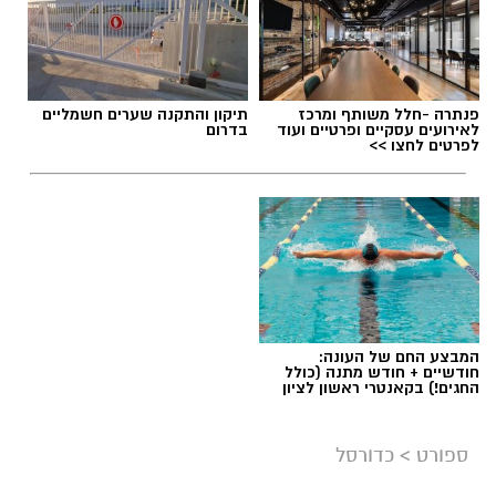
פנתרה -חלל משותף ומרכז
תיקון והתקנה שערים חשמליים
לאירועים עסקיים ופרטיים ועוד
בדרום
לפרטים לחצו >>
המבצע החם של העונה:
חודשיים + חודש מתנה (כולל
החגים!) בקאנטרי ראשון לציון
ספורט
>
כדורסל