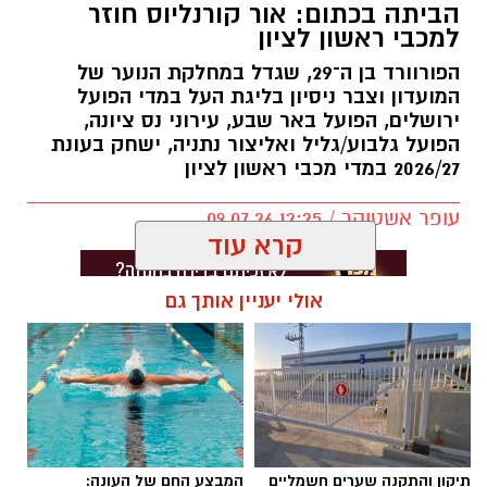
הביתה בכתום: אור קורנליוס חוזר
למכבי ראשון לציון
הפורוורד בן ה־29, שגדל במחלקת הנוער של
המועדון וצבר ניסיון בליגת העל במדי הפועל
ירושלים, הפועל באר שבע, עירוני נס ציונה,
הפועל גלבוע/גליל ואליצור נתניה, ישחק בעונת
2026/27 במדי מכבי ראשון לציון
עופר אשטוקר / 12:25 09.07.26
קרא עוד
אולי יעניין אותך גם
תגים:
מכבי ראשון לציון
,
אור קורלניוס
תיקון והתקנה שערים חשמליים
המבצע החם של העונה: