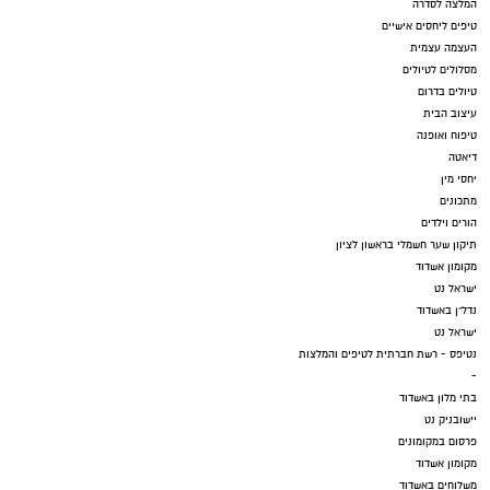
המלצה לסדרה
טיפים ליחסים אישיים
העצמה עצמית
מסלולים לטיולים
טיולים בדרום
עיצוב הבית
טיפוח ואופנה
דיאטה
יחסי מין
מתכונים
הורים וילדים
תיקון שער חשמלי בראשון לציון
מקומון אשדוד
ישראל נט
נדל"ן באשדוד
ישראל נט
נטיפס - רשת חברתית לטיפים והמלצות
-
בתי מלון באשדוד
יישובניק נט
פרסום במקומונים
מקומון אשדוד
משלוחים באשדוד