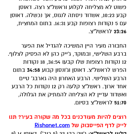
פשוט לא מצליחה לקלוע וראשל"צ רצה. דאוסן
קבע 10:23, אשדוד ניסתה לנגוס, אך נכשלה. דאוסן
עם 5 נקודות רצופות קבע 16:31. בתום המחצית,
23:26
לראשל"צ.
החבורה מעיר היין המשיכה להגדיל את הפער
ברבע השלישי, ובמוקד, ג'ייק כהן לא הפסיק לצלוף.
12 נקודות רצופות שלו קבעו 36:54, 18 נקודות
הפרש לראשל"צ. דאוסן וג'ונסון קבוע
34:58
בתום
הרבע השלישי. הרבע האחרון היה גארבג' טיים
אחד ארוך. ראשל"צ קלעה רק 12 נקודות כל הרבע
ואשדוד עדיין לא הצליחה להמתיק את הגלולה,
51:70
לראשל"צ בסיום.
רוצים להיות מעודכנים בכל מה שקורה בעיר? תנו
לייק לדף הפייסבוק של
Rishonet.com
קלעו לראשל"צ:
ג'ייק כהן 23 (5 ריב'), דאוסן 16 (9