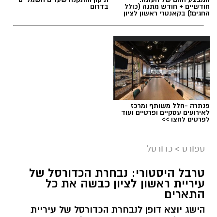
חודשיים + חודש מתנה (כולל
בדרום
החגים!) בקאנטרי ראשון לציון
פנתרה -חלל משותף ומרכז
לאירועים עסקיים ופרטיים ועוד
לפרטים לחצו >>
ספורט
>
כדורסל
טרבל היסטורי: נבחרת הכדורסל של
עיריית ראשון לציון כבשה את כל
התארים
אור קורנליוס חתם במכבי ראשון לציון
הישג יוצא דופן לנבחרת הכדורסל של עיריית
מכבי ראשון לציון ממשיכה לבנות את הסגל לעונת