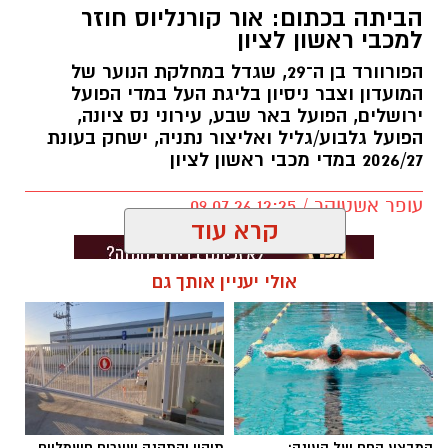
הביתה בכתום: אור קורנליוס חוזר
למכבי ראשון לציון
הפורוורד בן ה־29, שגדל במחלקת הנוער של
המועדון וצבר ניסיון בליגת העל במדי הפועל
ירושלים, הפועל באר שבע, עירוני נס ציונה,
הפועל גלבוע/גליל ואליצור נתניה, ישחק בעונת
2026/27 במדי מכבי ראשון לציון
עופר אשטוקר / 12:25 09.07.26
קרא עוד
אולי יעניין אותך גם
תגים:
מכבי ראשון לציון
,
אור קורלניוס
המבצע החם של העונה:
תיקון והתקנה שערים חשמליים