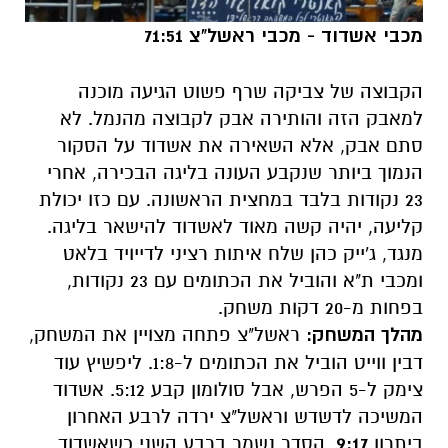
מכבי אשדוד - מכבי ראשל"צ 71:51
הקבוצה של צביקה שרף פשוט הגיעה מוכנה
למאבק הזה והותירה אבק לקבוצה מהנמל. לא
סתם אבק, אלא השאירה את אשדוד על הסקור
הנמוך ביותר שנקבע העונה בליגה הבכירה, אחרי
23 נקודות בלבד במחצית הראשונה. עם כזו יכולת
קליעה, יהיה קשה מאוד לאשדוד להישאר בליגה.
מנגד, ג'ייק כהן שלח איתות רציני לדייויד בלאט
ומכבי ת"א והוביל את הכתומים עם 23 נקודות,
בפחות מ-20 דקות משחק.
מהלך המשחק:
ראשל"צ פתחה מצויין את המשחק,
דבין ווייט הוביל את הכתומים ל-1:8. ליפשיץ עוד
צימק ל-5 הפרש, אבל סולומון קבע 5:12. אשדוד
המשיכה לדשדש וראשל"צ ירדה לרבע האחרון
ביתרון
9:17
. הסדר נשמר ברבע השני כשאשדוד