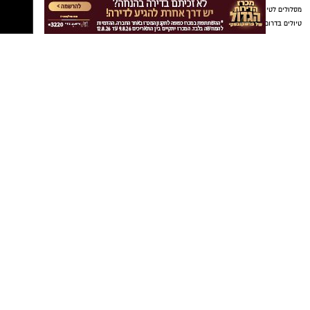
יש לכם מידע חשוב שטרם נחשף? צילומים מאירוע
חדשותי? מצאתם טעות בכתבה? נשמח שתשתפו
אותנו