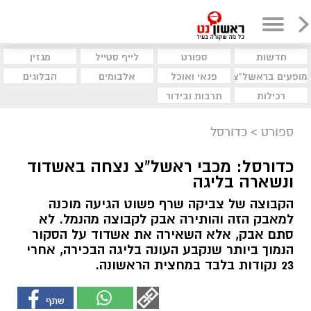
חדשות
ספורט
לייף סטייל
מגזין
מופעים בראשל"צ
פנאי ואוכל
אלבומים
הבלוגים
רכילות
תרבות ובידור
ספורט
>
כדורסל
כדורסל: מכבי ראשל"צ נצחה באשדוד
ונשארה בליגה
הקבוצה של צביקה שרף פשוט הגיעה מוכנה
למאבק הזה והותירה אבק לקבוצה מהנמל. לא
סתם אבק, אלא השאירה את אשדוד על הסקור
הנמוך ביותר שנקבע העונה בליגה הבכירה, אחרי
23 נקודות בלבד במחצית הראשונה.