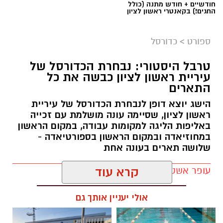
חודשיים + חודש מתנה (כולל
החגים!) בקאנטרי ראשון לציון
ספורט
>
כדורסל
טרבל היסטורי: נבחרת הכדורסל של
עיריית ראשון לציון כבשה את כל
התארים
אור קורנליוס חתם במכבי ראשון לציון
הישג יוצא דופן לנבחרת הכדורסל של עיריית
מכבי ראשון לציון ממשיכה לבנות את הסגל לעונת
ראשון לציון, שסיימה עונה מושלמת עם זכייה
2026/27 והודיעה היום (חמישי) על החתמתו של אור
באליפות הליגה למקומות עבודה, במקום הראשון
במחוזיאדה ובמקום הראשון בספורטיאדה -
קורנליוס.
שלושה תארים בעונה אחת
קורנליוס (29, 1.99 מ') גדל במחלקת הנוער של
עופר אשטוקר / 17:56 30.06.26
קרא עוד
המועדון וחוזר ללבוש את המדים הכתומים לאחר
מספר עונות בליגת העל, בהן צבר ניסיון במדי
אולי יעניין אותך גם
הפועל באר שבע, עירוני נס ציונה, הפועל
גלבוע/גליל, הפועל ירושלים ואליצור נתניה.