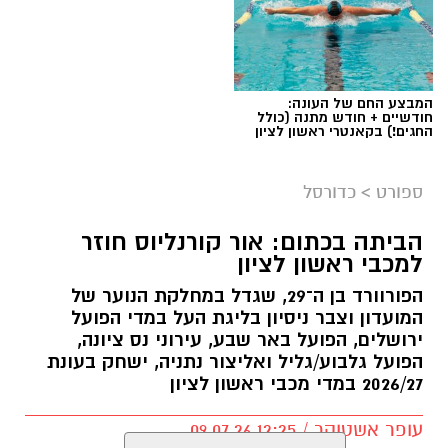
המבצע החם של העונה:
חודשיים + חודש מתנה (כולל
החגים!) בקאנטרי ראשון לציון
ספורט
>
כדורסל
הביתה בכתום: אור קורנליוס חוזר
למכבי ראשון לציון
הפורוורד בן ה־29, שגדל במחלקת הנוער של
המועדון וצבר ניסיון בליגת העל במדי הפועל
ירושלים, הפועל באר שבע, עירוני נס ציונה,
הפועל גלבוע/גליל ואליצור נתניה, ישחק בעונת
2026/27 במדי מכבי ראשון לציון
עופר אשטוקר / 12:25 09.07.26