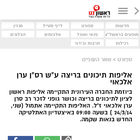
חדשות
ספורט
לייף סטייל
מגזין
מופעים בראשל"צ
פנאי ואוכל
אלבומים
הבלוגים
רכילות
תרבות ובידור
ספורט
>
שאר הענפים
אליפות תיכונים בריצה ע"ש רס"ן ערן
אלכאוי
ביוזמת החברה העירונית התקיימה אליפות ראשון
לציון לתיכונים בריצה וכושר גופני לזכר רב סרן
ערן אלכאוי ז"ל. האליפות התקיימה אתמול (שני,
24/3/14 ) בשעה 09:00 באיצטדיון האתלטיקה
החדש בנאות שקמה.