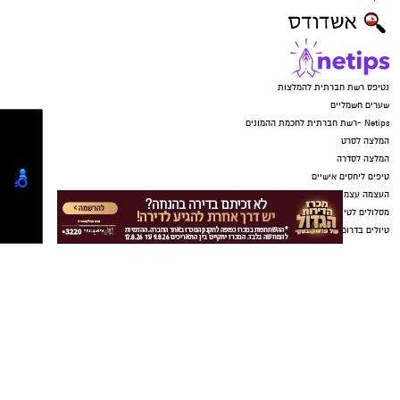
הקפטן התייחס גם לשינויים בסגל הקבוצה ואמר:
"באותה הזדמנות, ארצה להודות לשחקנים
שעוזבים אותנו ולאחל בהצלחה למצטרפים
החדשים לסגל. יאללה מכבי!"
במכבי ראשון לציון רואים בהמשך דרכו של סידי
נדבך משמעותי בבניית הסגל לעונה הקרובה, מתוך
שאיפה להחזיר את הקבוצה לצמרת הכדוריד
הישראלי ולהיאבק מחדש על כל התארים.
יש לכם מידע חשוב שטרם נחשף? צילומים מאירוע
חדשותי? מצאתם טעות בכתבה? נשמח שתשתפו
אותנו