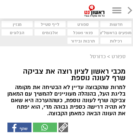
חדשות
ספורט
לייף סטייל
מגזין
מופעים בראשל"צ
פנאי ואוכל
אלבומים
הבלוגים
רכילות
תרבות ובידור
ספורט
>
כדורסל
מכבי ראשון לציון רוצה את צביקה
שרף לעונה נוספת
למרות שהקבוצה עדיין לא הבטיחה את מקומה
בליגת העל, בהנהלה מעוניינים להמשיך עם המאמן
צביקה שרף לעונה נוספת, כשההערכה היא שאם
לא תהיה דרישה כספית גבוהה מדי, הוא יפתח
את העונה הבאה כמאמן הקבוצה.