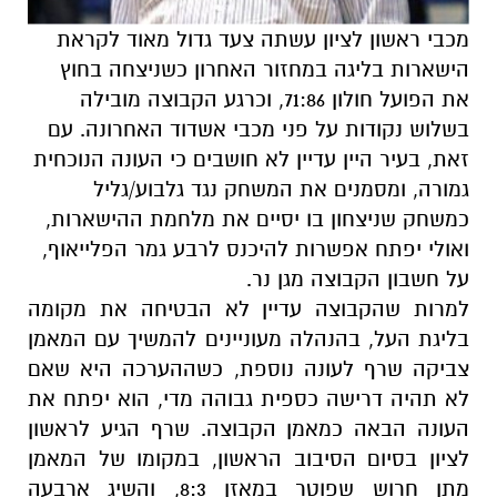
מכבי ראשון לציון עשתה צעד גדול מאוד לקראת
הישארות בליגה במחזור האחרון כשניצחה בחוץ
את הפועל חולון 71:86, וכרגע הקבוצה מובילה
בשלוש נקודות על פני מכבי אשדוד האחרונה. עם
זאת, בעיר היין עדיין לא חושבים כי העונה הנוכחית
גמורה, ומסמנים את המשחק נגד גלבוע/גליל
כמשחק שניצחון בו יסיים את מלחמת ההישארות,
ואולי יפתח אפשרות להיכנס לרבע גמר הפלייאוף,
על חשבון הקבוצה מגן נר.
למרות שהקבוצה עדיין לא הבטיחה את מקומה
בליגת העל, בהנהלה מעוניינים להמשיך עם המאמן
צביקה שרף לעונה נוספת, כשההערכה היא שאם
לא תהיה דרישה כספית גבוהה מדי, הוא יפתח את
העונה הבאה כמאמן הקבוצה. שרף הגיע לראשון
לציון בסיום הסיבוב הראשון, במקומו של המאמן
מתן חרוש שפוטר במאזן 8:3, והשיג ארבעה