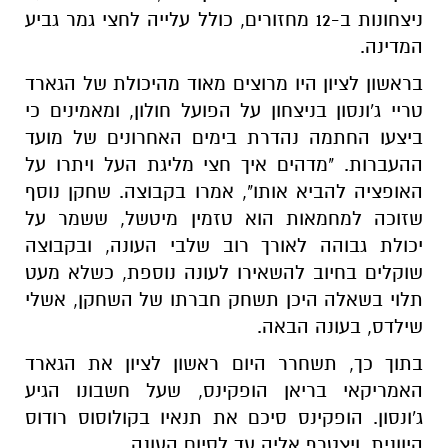
ניצחונות ב-12 מחזורים, כולל עלייה לחצי גמר גביע
המדינה.
בראשון לציון היו מרוצים מאוד מהיכולת של הגארד
טריי ג'ונסון בניצחון על הפועל חולון, ומאמינים כי
ביצעו החתמה נהדרת בימים האחרונים של מועד
ההעברות. "מדהים איך חצי מליגת העל ויתרו על
האופציה להביא אותו", אמרו בקבוצה. שחקן נוסף
שזוכה למחמאות הוא טזמין מיטשל, ששמר על
יכולת גבוהה לאורך רוב שלבי העונה, ובקבוצה
שוקלים בחיוב להשאירו לעונה נוספת, כשלא מעט
תלוי בשאלה היכן תשחק חברתו של השחקן, אשלי
שילדס, בעונה הבאה.
בתוך כך, תשחרר היום ראשון לציון את הגארד
האמריקאי בריאן הופקינס, שעל חשבונו הגיע
ג'ונסון. הופקינס סיכם את תנאיו בקולוסוס רודוס
היוונית, ויצטרף אליה עד לסיום העונה.