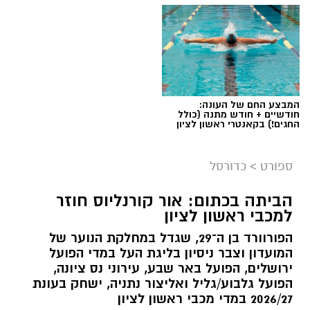
המבצע החם של העונה:
חודשיים + חודש מתנה (כולל
החגים!) בקאנטרי ראשון לציון
ספורט
>
כדורסל
הביתה בכתום: אור קורנליוס חוזר
למכבי ראשון לציון
הפורוורד בן ה־29, שגדל במחלקת הנוער של
המועדון וצבר ניסיון בליגת העל במדי הפועל
ירושלים, הפועל באר שבע, עירוני נס ציונה,
הפועל גלבוע/גליל ואליצור נתניה, ישחק בעונת
2026/27 במדי מכבי ראשון לציון