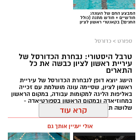
המבצע החם של העונה:
חודשיים + חודש מתנה (כולל
החגים!) בקאנטרי ראשון לציון
ספורט
>
כדורסל
טרבל היסטורי: נבחרת הכדורסל של
עיריית ראשון לציון כבשה את כל
התארים
אור קורנליוס חתם במכבי ראשון לציון
הישג יוצא דופן לנבחרת הכדורסל של עיריית
מכבי ראשון לציון ממשיכה לבנות את הסגל לעונת
ראשון לציון, שסיימה עונה מושלמת עם זכייה
2026/27 והודיעה היום (חמישי) על החתמתו של אור
באליפות הליגה למקומות עבודה, במקום הראשון
במחוזיאדה ובמקום הראשון בספורטיאדה -
קורנליוס.
שלושה תארים בעונה אחת
קורנליוס (29, 1.99 מ') גדל במחלקת הנוער של
עופר אשטוקר / 17:56 30.06.26
קרא עוד
המועדון וחוזר ללבוש את המדים הכתומים לאחר
מספר עונות בליגת העל, בהן צבר ניסיון במדי
אולי יעניין אותך גם