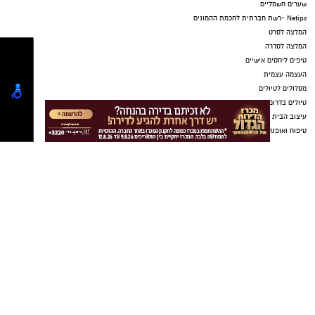
החדשים לסגל. יאללה מכבי!"
במכבי ראשון לציון רואים בהמשך דרכו של סידי
נדבך משמעותי בבניית הסגל לעונה הקרובה, מתוך
שאיפה להחזיר את הקבוצה לצמרת הכדוריד
הישראלי ולהיאבק מחדש על כל התארים.
יש לכם מידע חשוב שטרם נחשף? צילומים מאירוע
חדשותי? מצאתם טעות בכתבה? נשמח שתשתפו
אותנו