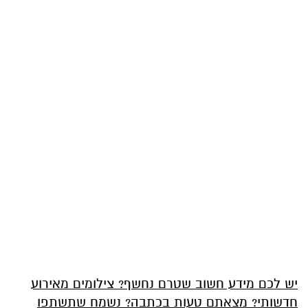
יש לכם מידע חשוב שטרם נחשף? צילומים מאירוע
חדשותי? מצאתם טעות בכתבה? נשמח שתשתפו