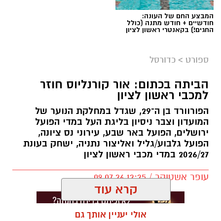
המבצע החם של העונה:
חודשיים + חודש מתנה (כולל
החגים!) בקאנטרי ראשון לציון
ספורט
>
כדורסל
הביתה בכתום: אור קורנליוס חוזר
למכבי ראשון לציון
הפורוורד בן ה־29, שגדל במחלקת הנוער של
המועדון וצבר ניסיון בליגת העל במדי הפועל
ירושלים, הפועל באר שבע, עירוני נס ציונה,
הפועל גלבוע/גליל ואליצור נתניה, ישחק בעונת
2026/27 במדי מכבי ראשון לציון
עופר אשטוקר / 12:25 09.07.26
קרא עוד
אולי יעניין אותך גם