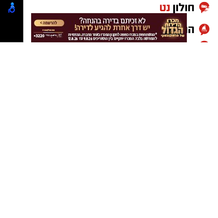
לקראת פתיחת העונה אמר סידי: "אני שמח ומצפה
בקוצר רוח להתחיל את העונה העשירית שלי
במכבי ראשון לציון – מועדון שהפך מזמן לבית שלי.
המטרה תמיד הייתה ונשארה לזכות בתארים.
לאחר שזה לא קרה בעונה שעברה, אנחנו מגיעים
לעונה הקרובה עם מטרה ברורה, מוטיבציה רבה,
אמונה וביטחון."
הקפטן התייחס גם לשינויים בסגל הקבוצה ואמר:
"באותה הזדמנות, ארצה להודות לשחקנים
שעוזבים אותנו ולאחל בהצלחה למצטרפים
החדשים לסגל. יאללה מכבי!"
במכבי ראשון לציון רואים בהמשך דרכו של סידי
נדבך משמעותי בבניית הסגל לעונה הקרובה, מתוך
שאיפה להחזיר את הקבוצה לצמרת הכדוריד
הישראלי ולהיאבק מחדש על כל התארים.