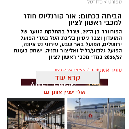
ספורט
>
כדורסל
הביתה בכתום: אור קורנליוס חוזר
למכבי ראשון לציון
הפורוורד בן ה־29, שגדל במחלקת הנוער של
המועדון וצבר ניסיון בליגת העל במדי הפועל
ירושלים, הפועל באר שבע, עירוני נס ציונה,
הפועל גלבוע/גליל ואליצור נתניה, ישחק בעונת
2026/27 במדי מכבי ראשון לציון
עופר אשטוקר / 12:25 09.07.26
קרא עוד
אולי יעניין אותך גם
תגים:
מכבי ראשון לציון
,
אור קורלניוס