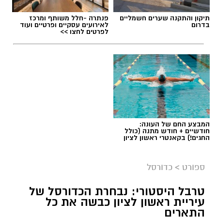
תיקון והתקנה שערים חשמליים
פנתרה -חלל משותף ומרכז
בדרום
לאירועים עסקיים ופרטיים ועוד
לפרטים לחצו >>
המבצע החם של העונה:
חודשיים + חודש מתנה (כולל
החגים!) בקאנטרי ראשון לציון
ספורט
>
כדורסל
טרבל היסטורי: נבחרת הכדורסל של
עיריית ראשון לציון כבשה את כל
התארים
אור קורנליוס חתם במכבי ראשון לציון