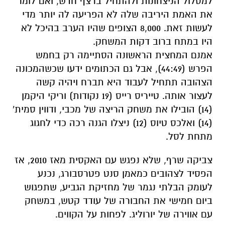
למסלול הניצחונות ולהתחיל ברצף חדש, ואם לומר
את האמת היריבה שלה לא הפריעה לה יותר מדי
לעשות זאת. 8,000 הצופים שהיו הערב בהיכל לא
היו במתח ברוב דקות המשחק.
אמנם המחצית הראשונה הסתיימה רק בחמש
הפרש (44:49), אבל גם הכתומים ידעו שכשהמכונה
הצהובה תתחיל לעבוד היא תברח ויהיה קשה
לעצור אותה. טייריס רייס (19 נקודות) וריקי היקמן
(14) הובילו את משחק הריצה של מכבי, ודווין סמית'
(14) ואלכס טיוס (12) ניצלו הגנה רכה כדי לחגוג
מתחת לסל.
צביקה שרף, שלא נפגש עם האקסית מאז 2010, אז
הפסיד לצהובים כמאמן סנט פטרסבורג, נכנע
לעומק הבלתי נגמר של מחזיקת הגביע, שתפגוש
ביום חמישי את החבורה של עודד קטש, במשחק
עם אווירה של יורוליג. לפחות על הקווים.