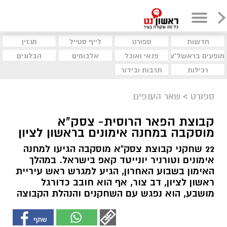
חדשות
ספורט
לייף סטייל
מגזין
מופעים בראשל"צ
פנאי ואוכל
אלבומים
הבלוגים
רכילות
תרבות ובידור
ספורט
>
שאר הענפים
קבוצת הפאר הרוסית- צסק"א
מוסקבה במחנה אימונים בראשון לציון
22 שחקני קבוצת צסק"א מוסקבה הגיעו למחנה
אימונים וטורניר יונייטד קאפ בישראל. במהלך
האימון בשבוע האחרון, הגיע למגרש ראש עיריית
ראשון לציון, דב צור, אף הוא חובב כדורגל
מושבע, הוא נפגש עם השחקנים והנהלת הקבוצה