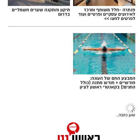
פנתרה -חלל משותף ומרכז
תיקון והתקנה שערים חשמליים
לאירועים עסקיים ופרטיים ועוד
בדרום
לפרטים לחצו >>
המבצע החם של העונה:
חודשיים + חודש מתנה (כולל
החגים!) בקאנטרי ראשון לציון
ספורט
>
כדורסל
הביתה בכתום: אור קורנליוס חוזר
למכבי ראשון לציון
הפורוורד בן ה־29, שגדל במחלקת הנוער של