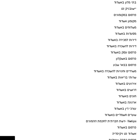
נטיפס רשת חברתית להמלצות
שערים חשמליים
Netips -רשת חברתית לחכמת ההמונים
המלצה לסרט
המלצה לסדרה
טיפים ליחסים אישיים
העצמה עצמית
מסלולים לטיולים
טיולים בדרום
עיצוב הבית
טיפוח ואופנה
דיאטה
יחסי מין
מתכונים
הורים וילדים
תיקון שער חשמלי בראשון לציון
מקומון אשדוד
ישראל נט
נדל"ן באשדוד
ישראל נט
נטיפס - רשת חברתית לטיפים והמלצות
-