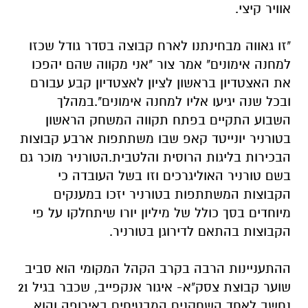
אוויר קיצי.
"זו גאווה מבחינתנו לארח קבוצה בסדר גודל שכזו
למחנה אימונים" אמר צור "אני מקווה שהם יהפכו
את האצטדיון בראשון לציון לאצטדיון קבע עבורם
ובכל שנה יגיעו אליו למחנה אימונים".במהלך
השבוע התקיים בפתח תקווה המשחק הראשון
בטורניר יונייטד קאפ שבו משתתפות ארבע קבוצות
הבכירות בליגות הרוסית והלטבית.הטורניר מוכר גם
בשם טורניר האוליגרכים וזו בשל העובדה כי
הקבוצות המשתתפות בטורניר יזכו במענקים
מיוחדים בסך כולל של מיליון יורו שיתחלקו על פי
הקבוצות בהתאם לדירוגן בטורניר.
ההתעניינות הרבה בקרב הקהל המקומי הוא סביב
שוער קבוצת צסק"א- איגור אנקפייב, שכבר בגיל 21
נחשב לאחד השחקנים המבטיחים באירופה והוא