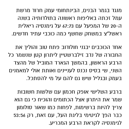
מנגד בגמר הבנים, הבינתחומי עמק חרוד מרשת
עמל זכתה באליפות ראשונה בתולדותיה בשנה
ה-20 של המפעל עם 67:73 על גימנסיה ריאלית
ראשל"צ במשחק שחשף כמה כוכבי עתיד חדשים.
אחד הכוכבים יבגני חולודוב פתח טוב והוליך את
החבורה של נדב זילברשטיין ליתרון קטן שנשמר כל
הרבע הראשון, בהמשך הגארד המוביל של מהצד
השני, שי בסיס נכנס לעניינים ואותת אולי למאמנים
בעמק ובגליל שיש גם להם על מי להסתכל.
ברבע השלישי אופק חכמון עם שלשות חשובות
שמר את היתרון אצל הכתומים והוכיח כי גם הוא
צריך להיות ברשימות, לפחות כמו שאור סולומון
כבר הפך לגיטימי בליגת העל, עם זאת, רק 53:56
לגימנסיה לקראת הרבע המכריע.