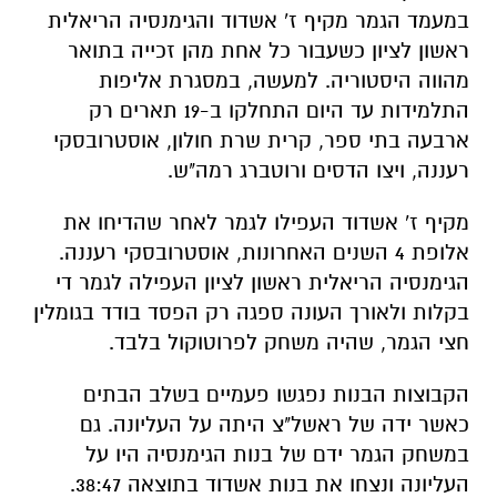
במעמד הגמר מקיף ז' אשדוד והגימנסיה הריאלית
ראשון לציון כשעבור כל אחת מהן זכייה בתואר
מהווה היסטוריה. למעשה, במסגרת אליפות
התלמידות עד היום התחלקו ב-19 תארים רק
ארבעה בתי ספר, קרית שרת חולון, אוסטרובסקי
רעננה, ויצו הדסים ורוטברג רמה"ש.
מקיף ז' אשדוד העפילו לגמר לאחר שהדיחו את
אלופת 4 השנים האחרונות, אוסטרובסקי רעננה.
הגימנסיה הריאלית ראשון לציון העפילה לגמר די
בקלות ולאורך העונה ספגה רק הפסד בודד בגומלין
חצי הגמר, שהיה משחק לפרוטוקול בלבד.
הקבוצות הבנות נפגשו פעמיים בשלב הבתים
כאשר ידה של ראשל"צ היתה על העליונה. גם
במשחק הגמר ידם של בנות הגימנסיה היו על
העליונה ונצחו את בנות אשדוד בתוצאה 38:47.