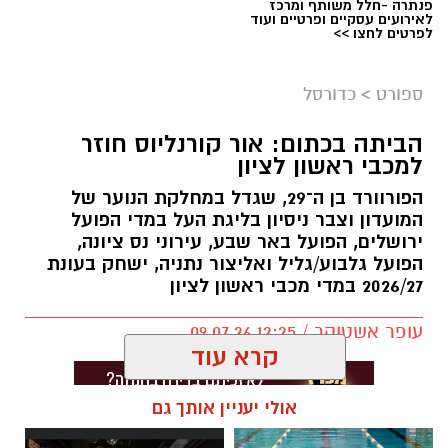
פנתרה -חלל משותף ומרכז
לאירועים עסקיים ופרטיים ועוד
לפרטים לחצו >>
ספורט
>
כדורסל
הביתה בכתום: אור קורנליוס חוזר
למכבי ראשון לציון
הפורוורד בן ה־29, שגדל במחלקת הנוער של
המועדון וצבר ניסיון בליגת העל במדי הפועל
ירושלים, הפועל באר שבע, עירוני נס ציונה,
הפועל גלבוע/גליל ואליצור נתניה, ישחק בעונת
2026/27 במדי מכבי ראשון לציון
עופר אשטוקר / 12:25 09.07.26
קרא עוד
אולי יעניין אותך גם