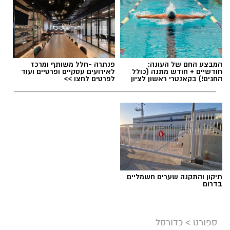
תגים:
מכבי ראשון לציון
,
אור קורלניוס
המבצע החם של העונה:
פנתרה -חלל משותף ומרכז
חודשיים + חודש מתנה (כולל
לאירועים עסקיים ופרטיים ועוד
החגים!) בקאנטרי ראשון לציון
לפרטים לחצו >>
תיקון והתקנה שערים חשמליים
בדרום
ספורט
>
כדורסל