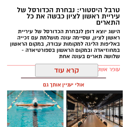
טרבל היסטורי: נבחרת הכדורסל של
עיריית ראשון לציון כבשה את כל
התארים
אור קורנליוס חתם במכבי ראשון לציון
הישג יוצא דופן לנבחרת הכדורסל של עיריית
מכבי ראשון לציון ממשיכה לבנות את הסגל לעונת
ראשון לציון, שסיימה עונה מושלמת עם זכייה
2026/27 והודיעה היום (חמישי) על החתמתו של אור
באליפות הליגה למקומות עבודה, במקום הראשון
במחוזיאדה ובמקום הראשון בספורטיאדה -
קורנליוס.
שלושה תארים בעונה אחת
קורנליוס (29, 1.99 מ') גדל במחלקת הנוער של
עופר אשטוקר / 17:56 30.06.26
קרא עוד
המועדון וחוזר ללבוש את המדים הכתומים לאחר
מספר עונות בליגת העל, בהן צבר ניסיון במדי
אולי יעניין אותך גם
הפועל באר שבע, עירוני נס ציונה, הפועל
גלבוע/גליל, הפועל ירושלים ואליצור נתניה.
בעונה החולפת שיחק במדי אליצור נתניה ורשם
תגים:
נבחרת הכדורסל עיריית ראשון לציון
ממוצעים של 7 נקודות ו-2.8 ריבאונדים למשחק.