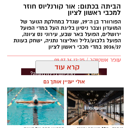
הביתה בכתום: אור קורנליוס חוזר
למכבי ראשון לציון
הפורוורד בן ה־29, שגדל במחלקת הנוער של
המועדון וצבר ניסיון בליגת העל במדי הפועל
ירושלים, הפועל באר שבע, עירוני נס ציונה,
הפועל גלבוע/גליל ואליצור נתניה, ישחק בעונת
2026/27 במדי מכבי ראשון לציון
עופר אשטוקר / 12:25 09.07.26
קרא עוד
אולי יעניין אותך גם
תגים:
מכבי ראשון לציון
,
אור קורלניוס