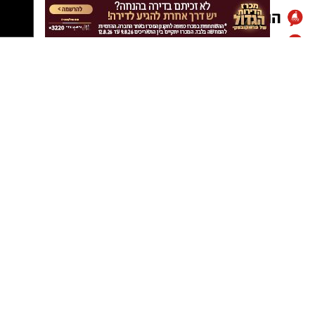
בקוצר רוח להתחיל את העונה העשירית שלי
במכבי ראשון לציון – מועדון שהפך מזמן לבית שלי.
המטרה תמיד הייתה ונשארה לזכות בתארים.
לאחר שזה לא קרה בעונה שעברה, אנחנו מגיעים
לעונה הקרובה עם מטרה ברורה, מוטיבציה רבה,
אמונה וביטחון."
הקפטן התייחס גם לשינויים בסגל הקבוצה ואמר:
"באותה הזדמנות, ארצה להודות לשחקנים
שעוזבים אותנו ולאחל בהצלחה למצטרפים
החדשים לסגל. יאללה מכבי!"
במכבי ראשון לציון רואים בהמשך דרכו של סידי
נדבך משמעותי בבניית הסגל לעונה הקרובה, מתוך
שאיפה להחזיר את הקבוצה לצמרת הכדוריד
הישראלי ולהיאבק מחדש על כל התארים.