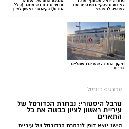
פנתרה -חלל משותף ומרכז
המבצע החם של העונה:
לאירועים עסקיים ופרטיים ועוד
חודשיים + חודש מתנה (כולל
לפרטים לחצו >>
החגים!) בקאנטרי ראשון לציון
תיקון והתקנה שערים חשמליים
בדרום
ספורט
>
כדורסל
טרבל היסטורי: נבחרת הכדורסל של
עיריית ראשון לציון כבשה את כל
התארים
אור קורנליוס חתם במכבי ראשון לציון
הישג יוצא דופן לנבחרת הכדורסל של עיריית