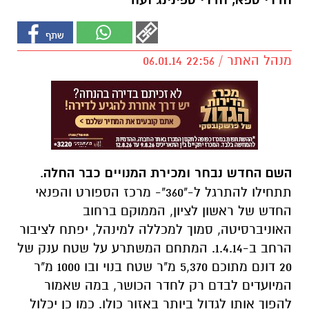
חדרי ספא, חדרי ספינינג ועוד
מנהל האתר / 22:56 06.01.14
השם החדש נבחר ומכירת המנויים כבר החלה
.
תתחילו להתרגל ל-"360"- מרכז הספורט והפנאי
החדש של ראשון לציון, הממוקם ברחוב
האוניברסיטה, סמוך למכללה למינהל, יפתח לציבור
הרחב ב-1.4.14. המתחם המשתרע על שטח ענק של
20 דונם מתוכם 5,370 מ"ר שטח בנוי ובו 1000 מ"ר
המיועדים לבדם רק לחדר הכושר, במה שאמור
להפוך אותו לגדול ביותר באזור כולו. כמו כן יכלול