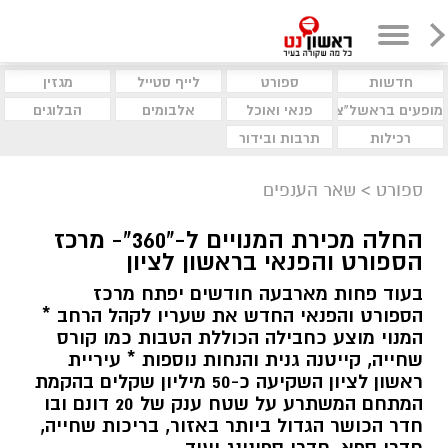
חדשות
ספורט
לייף סטייל
מגזין
מופעים בראשל"צ
פנאי ואוכל
אלבומים
הבלוגים
רכילות
תרבות ובידור
ספורט
>
שאר הענפים
החלה מכירת המנויים ל-"360"- מרכז
הספורט והפנאי בראשון לציון
בעוד פחות מארבעה חודשים יפתח מרכז
הספורט והפנאי החדש את שעריו לקהל הרחב *
המנוי מוצע כחבילה הכוללת הטבות כמו קורס
שחייה, קייטנה גנית והנחות נוספות * עיריית
ראשון לציון השקיעה כ-50 מיליון שקלים בהקמת
המתחם המשתרע על שטח ענק של 20 דונם ובו
חדר הכושר הגדול ביותר באזור, בריכות שחייה,