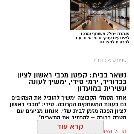
הקבוצה גם בתקופות קשות. האוהדים הם חלק
בלתי נפרד מההצלחה ומהזהות של הקבוצה".
במכבי ראשון לציון מקווים כי הניסיון שצבר
פנתרה -חלל משותף ומרכז
קורנליוס בליגת העל וההיכרות העמוקה שלו עם
לאירועים עסקיים ופרטיים ועוד
לפרטים לחצו >>
המועדון יסייעו לקבוצה במאבקיה בעונה הקרובה.
טרבל היסטורי לנבחרת הכדורסל של עיריית ראשון
ספורט
>
כדוריד
לציון
יש לכם מידע חשוב שטרם נחשף? צילומים מאירוע
נבחרת הכדורסל של עיריית ראשון לציון רשמה
נשאר בבית: קפטן מכבי ראשון לציון
בכדוריד, ירמי סידי, ימשיך לעונה
חדשותי? מצאתם טעות בכתבה? נשמח שתשתפו
הישג חסר תקדים כאשר השלימה עונה מושלמת
עשירית במועדון
אותנו
עם זכייה בשלושה תארים במסגרת הספורט
אחד מסמלי הקבוצה ימשיך להוביל את הצהובים
למקומות עבודה – טרבל היסטורי שמציב אותה
גם בעונת המשחקים הקרובה. סידי: "מכבי ראשון
בפסגת הענף.
לציון הפכה מזמן לבית שלי. אנחנו מגיעים עם
מטרה ברורה – להחזיר את התארים"
במהלך העונה הפגינה הקבוצה עליונות מקצועית,
כאשר זכתה באליפות הליגה למקומות עבודה,
מנהל האתר / 19:32 28.06.26