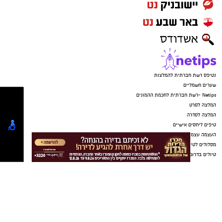
חדשותי? מצאתם טעות בכתבה? נשמח שתשתפו
למדרגות ועוד אחד מהם התנפל עליי, נתנו לי מכה
אותנו
בשפה ואז תפסתי אחד מהם כדי להגן על עצמי
ובאו להפריד".
עוד אמר: "זה הכי שכונה שיש, מה זו העבריינות
הזו? זה לא קווים אדומים, נחצו כבר כל הקווים
שיש. משבוע לשבוע זה עולה ועולה והיום נחצו כל
הקווים וזה הגיע למדרגה שאין ממנה חזרה.
לא יכול להיות שבעלים של קבוצה יתנפל בצורה
כזאת וירביץ. זה לא כדורגל כבר, אני מתכוון להגיש
תלונה שמטרה ומקווה שיעשו משהו".
כרגע תגובת אדומים אשדוד לא נמסרה ובקבוצה
רק הסכימו לומר שהם בודקים את הנושא. גורם
בקבוצה אמר בצורה לא רשמית: "לא מה שפורסם
זה אכן מה שקרה, אבל בודקים את זה".