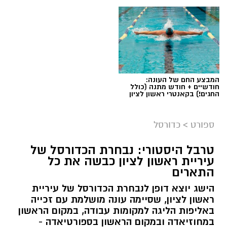
המבצע החם של העונה:
חודשיים + חודש מתנה (כולל
החגים!) בקאנטרי ראשון לציון
ספורט
>
כדורסל
טרבל היסטורי: נבחרת הכדורסל של
עיריית ראשון לציון כבשה את כל
התארים
אור קורנליוס חתם במכבי ראשון לציון
הישג יוצא דופן לנבחרת הכדורסל של עיריית
מכבי ראשון לציון ממשיכה לבנות את הסגל לעונת
ראשון לציון, שסיימה עונה מושלמת עם זכייה
2026/27 והודיעה היום (חמישי) על החתמתו של אור
באליפות הליגה למקומות עבודה, במקום הראשון
במחוזיאדה ובמקום הראשון בספורטיאדה -
קורנליוס.