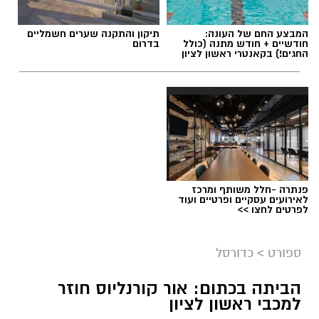
המבצע החם של העונה:
תיקון והתקנה שערים חשמליים
חודשיים + חודש מתנה (כולל
בדרום
החגים!) בקאנטרי ראשון לציון
פנתרה -חלל משותף ומרכז
לאירועים עסקיים ופרטיים ועוד
לפרטים לחצו >>
ספורט
>
כדורסל
הביתה בכתום: אור קורנליוס חוזר
למכבי ראשון לציון