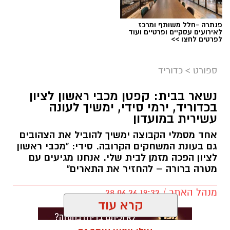
במכבי ראשון לציון מקווים כי הניסיון שצבר
פנתרה -חלל משותף ומרכז
קורנליוס בליגת העל וההיכרות העמוקה שלו עם
לאירועים עסקיים ופרטיים ועוד
לפרטים לחצו >>
המועדון יסייעו לקבוצה במאבקיה בעונה הקרובה.
טרבל היסטורי לנבחרת הכדורסל של עיריית ראשון
ספורט
>
כדוריד
לציון
יש לכם מידע חשוב שטרם נחשף? צילומים מאירוע
נבחרת הכדורסל של עיריית ראשון לציון רשמה
נשאר בבית: קפטן מכבי ראשון לציון
בכדוריד, ירמי סידי, ימשיך לעונה
חדשותי? מצאתם טעות בכתבה? נשמח שתשתפו
הישג חסר תקדים כאשר השלימה עונה מושלמת
עשירית במועדון
אותנו
עם זכייה בשלושה תארים במסגרת הספורט
אחד מסמלי הקבוצה ימשיך להוביל את הצהובים
למקומות עבודה – טרבל היסטורי שמציב אותה
גם בעונת המשחקים הקרובה. סידי: "מכבי ראשון
בפסגת הענף.
לציון הפכה מזמן לבית שלי. אנחנו מגיעים עם
מטרה ברורה – להחזיר את התארים"
במהלך העונה הפגינה הקבוצה עליונות מקצועית,
כאשר זכתה באליפות הליגה למקומות עבודה,
מנהל האתר / 19:32 28.06.26
כבשה את המקום הראשון במחוזיאדה וסיימה גם
קרא עוד
את הספורטיאדה במקום הראשון – הישג מרשים
המעיד על יציבות, מחויבות ועבודה קבוצתית לאורך