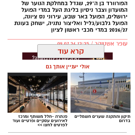
הפורוורד בן ה־29, שגדל במחלקת הנוער של
המועדון וצבר ניסיון בליגת העל במדי הפועל
ירושלים, הפועל באר שבע, עירוני נס ציונה,
הפועל גלבוע/גליל ואליצור נתניה, ישחק בעונת
2026/27 במדי מכבי ראשון לציון
עופר אשטוקר / 12:25 09.07.26
קרא עוד
אולי יעניין אותך גם
תגים:
מכבי ראשון לציון
,
אור קורלניוס
תיקון והתקנה שערים חשמליים
פנתרה -חלל משותף ומרכז
בדרום
לאירועים עסקיים ופרטיים ועוד
לפרטים לחצו >>