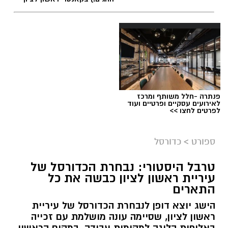
פנתרה -חלל משותף ומרכז
לאירועים עסקיים ופרטיים ועוד
לפרטים לחצו >>
ספורט
>
כדורסל
טרבל היסטורי: נבחרת הכדורסל של
עיריית ראשון לציון כבשה את כל
התארים
אור קורנליוס חתם במכבי ראשון לציון
הישג יוצא דופן לנבחרת הכדורסל של עיריית
מכבי ראשון לציון ממשיכה לבנות את הסגל לעונת
ראשון לציון, שסיימה עונה מושלמת עם זכייה
2026/27 והודיעה היום (חמישי) על החתמתו של אור
באליפות הליגה למקומות עבודה, במקום הראשון