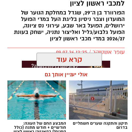
למכבי ראשון לציון
הפורוורד בן ה־29, שגדל במחלקת הנוער של
המועדון וצבר ניסיון בליגת העל במדי הפועל
ירושלים, הפועל באר שבע, עירוני נס ציונה,
הפועל גלבוע/גליל ואליצור נתניה, ישחק בעונת
2026/27 במדי מכבי ראשון לציון
עופר אשטוקר / 12:25 09.07.26
קרא עוד
אולי יעניין אותך גם
תגים:
מכבי ראשון לציון
,
אור קורלניוס
תיקון והתקנה שערים חשמליים
המבצע החם של העונה:
בדרום
חודשיים + חודש מתנה (כולל
החגים!) בקאנטרי ראשון לציון