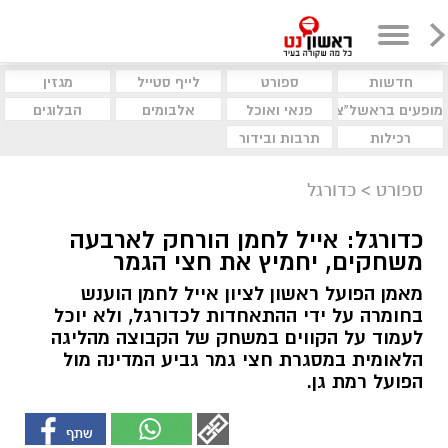
חדשות
ספורט
לייף סטייל
מגזין
מופעים בראשל"צ
פנאי ואוכל
אלבומים
הבלוגים
רכילות
תרבות ובידור
ספורט
>
כדורגל
כדורגל: אייל לחמן הורחק לארבעה
משחקים, יחמיץ את חצי הגמר
מאמן הפועל ראשון לציון אייל לחמן הוענש
בחומרה על ידי ההתאחדות לכדורגל, ולא יוכל
לעמוד על הקווים במשחק של הקבוצה מהליגה
הלאומית במסגרת חצי גמר גביע המדינה מול
הפועל רמת גן.