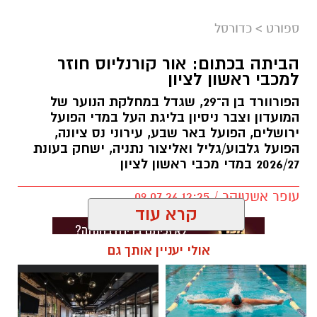
ספורט
>
כדורסל
הביתה בכתום: אור קורנליוס חוזר
למכבי ראשון לציון
הפורוורד בן ה־29, שגדל במחלקת הנוער של
המועדון וצבר ניסיון בליגת העל במדי הפועל
ירושלים, הפועל באר שבע, עירוני נס ציונה,
הפועל גלבוע/גליל ואליצור נתניה, ישחק בעונת
2026/27 במדי מכבי ראשון לציון
עופר אשטוקר / 12:25 09.07.26
קרא עוד
אולי יעניין אותך גם
תגים:
מכבי ראשון לציון
,
אור קורלניוס