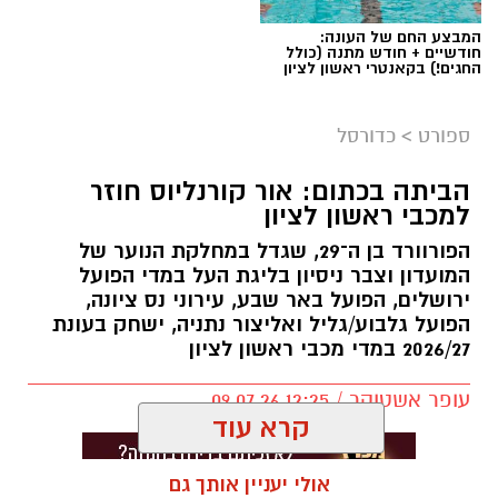
המבצע החם של העונה:
חודשיים + חודש מתנה (כולל
החגים!) בקאנטרי ראשון לציון
ספורט
>
כדורסל
הביתה בכתום: אור קורנליוס חוזר
למכבי ראשון לציון
הפורוורד בן ה־29, שגדל במחלקת הנוער של
המועדון וצבר ניסיון בליגת העל במדי הפועל
ירושלים, הפועל באר שבע, עירוני נס ציונה,
הפועל גלבוע/גליל ואליצור נתניה, ישחק בעונת
2026/27 במדי מכבי ראשון לציון
עופר אשטוקר / 12:25 09.07.26
קרא עוד
אולי יעניין אותך גם