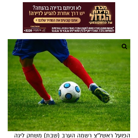
הפועל ראשל"צ רשמה הערב (שבת) משחק ליגה