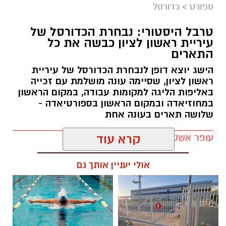
ספורט
>
כדורסל
טרבל היסטורי: נבחרת הכדורסל של
עיריית ראשון לציון כבשה את כל
התארים
אור קורנליוס חתם במכבי ראשון לציון
הישג יוצא דופן לנבחרת הכדורסל של עיריית
מכבי ראשון לציון ממשיכה לבנות את הסגל לעונת
ראשון לציון, שסיימה עונה מושלמת עם זכייה
2026/27 והודיעה היום (חמישי) על החתמתו של אור
באליפות הליגה למקומות עבודה, במקום הראשון
במחוזיאדה ובמקום הראשון בספורטיאדה -
קורנליוס.
שלושה תארים בעונה אחת
קורנליוס (29, 1.99 מ') גדל במחלקת הנוער של
עופר אשטוקר / 17:56 30.06.26
קרא עוד
המועדון וחוזר ללבוש את המדים הכתומים לאחר
מספר עונות בליגת העל, בהן צבר ניסיון במדי
אולי יעניין אותך גם
הפועל באר שבע, עירוני נס ציונה, הפועל
גלבוע/גליל, הפועל ירושלים ואליצור נתניה.
בעונה החולפת שיחק במדי אליצור נתניה ורשם
תגים:
נבחרת הכדורסל עיריית ראשון לציון
ממוצעים של 7 נקודות ו-2.8 ריבאונדים למשחק.