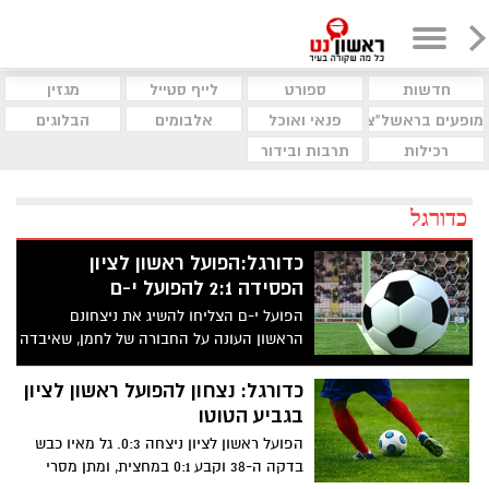
חדשות
ספורט
לייף סטייל
מגזין
מופעים בראשל"צ
פנאי ואוכל
אלבומים
הבלוגים
רכילות
תרבות ובידור
כדורגל
כדורגל:הפועל ראשון לציון
הפסידה 2:1 להפועל י-ם
הפועל י-ם הצליחו להשיג את ניצחונם
הראשון העונה על החבורה של לחמן, שאיבדה
את הפסגה. גל מאיו העלה את האורחים
ליתרון במספרת מדהימה (56), מעוז סמיה
כדורגל: נצחון להפועל ראשון לציון
(83) ואיציק כהן (90) הפכו
בגביע הטוטו
הפועל ראשון לציון ניצחה 0:3. גל מאיו כבש
בדקה ה-38 וקבע 0:1 במחצית, ומתן מסרי