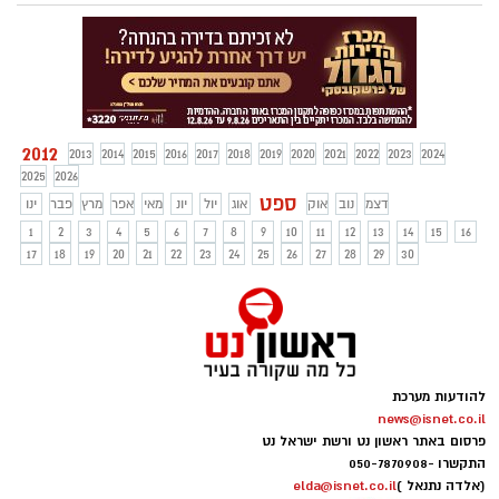
(72) ומור שקד (79) הוסיפו במחצית השנייה.
2012
2013
2014
2015
2016
2017
2018
2019
2020
2021
2022
2023
2024
2025
2026
ספט
דצמ
נוב
אוק
אוג
יול
יונ
מאי
אפר
מרץ
פבר
ינו
1
2
3
4
5
6
7
8
9
10
11
12
13
14
15
16
17
18
19
20
21
22
23
24
25
26
27
28
29
30
להודעות מערכת
news@isnet.co.il
פרסום באתר ראשון נט ורשת ישראל נט
התקשרו -
050-7870908
(אלדה נתנאל )
elda@isnet.co.il