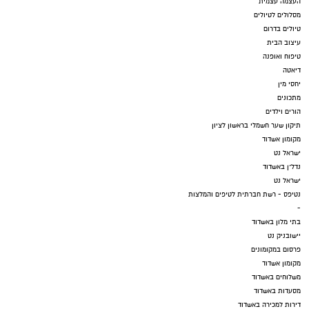
העצמה עצמית
מסלולים לטיולים
טיולים בדרום
עיצוב הבית
טיפוח ואופנה
דיאטה
יחסי מין
מתכונים
הורים וילדים
תיקון שער חשמלי בראשון לציון
מקומון אשדוד
ישראל נט
נדל"ן באשדוד
ישראל נט
נטיפס - רשת חברתית לטיפים והמלצות
-
בתי מלון באשדוד
יישובניק נט
פרסום במקומונים
מקומון אשדוד
משלוחים באשדוד
מסעדות באשדוד
דירות למכירה באשדוד