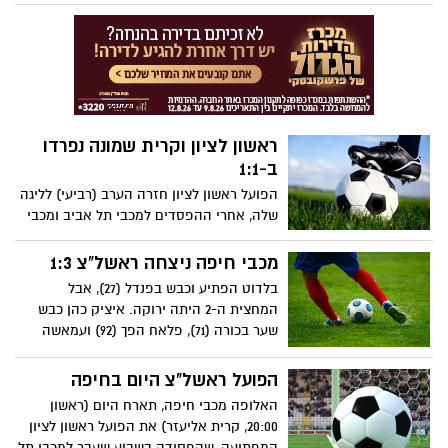
ראשון לציון וקרית שמונה נפרדו
ב-1:1
הפועל ראשון לציון חזרה הערב (רביעי) לליגה
שלה, אחרי ההפסדים למכבי תל אביב ומכבי
חיפה, ושבה גם לצבור נקודות עם 1:1 ביתי מול
עירוני קרית שמונה.
מכבי חיפה ניצחה ראשל"צ 1:3
בלדוט הפתיע וכבש בפנדל (27), אבל
המחצית ה-2 היתה ירוקה. איציק כהן כבש
שער בכורה (71), פלאח הפך (92) ועמאשה
השלים (93)
הפועל ראשל"צ היום בחיפה
האלופה מכבי חיפה, תארח היום (ראשון
20:00, קרית אליעזר) את הפועל ראשון לציון
המפתיעה, שהפסידה בשבוע שעבר למכבי תל