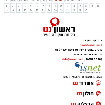
1
2
3
4
5
6
7
8
9
10
11
12
13
14
15
16
17
18
19
20
21
22
23
24
25
26
27
28
29
30
להודעות מערכת
news@isnet.co.il
פרסום באתר ראשון נט ורשת ישראל נט
התקשרו -
050-7870908
(אלדה נתנאל )
elda@isnet.co.il
קבוצת התקשורת ומקומוני הרשת: