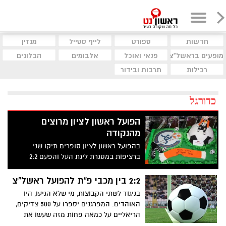
חדשות
ספורט
לייף סטייל
מגזין
מופעים בראשל"צ
פנאי ואוכל
אלבומים
הבלוגים
רכילות
תרבות ובידור
כדורגל
הפועל ראשון לציון מרוצים
מהנקודה
בהפועל ראשון לציון סופרים תיקו שני
ברציפות במסגרת ליגת העל והפעם 2:2
במשחק חוץ מול מכבי פ"ת באצטדיון ר"ג,
שהותיר את הכתומים מרוצים בסיום מהנקודה
2:2 בין מכבי פ"ת להפועל ראשל"צ
בניגוד לשתי הקבוצות, מי שלא הגיעו, היו
האוהדים. המפרגנים יספרו על 500 צדיקים,
הריאליים על כמאה פחות מזה שעשו את
דרכם לאצטדיון ר"ג...