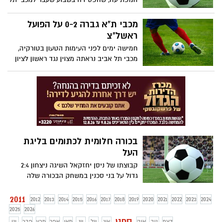
אביב אחרי שני ניצחונות רצופים.
מכבי ת"א גברה 0-2 על הפועל
ראשל"צ
חמישה ימים לפני העימות הטעון בטורקיה,
מכבי תל אביב נראתה מצוין נגד ראשון לציון
והיא ממשיכה להוביל את הטבלה
בכורה חלומית לכתומים בליגת
העל
קבוצתו של ניסן יחזקאל השיגה ניצחון 2:4
גדול על בני סכנין במשחק הבכורה שלה
בליגת העל, תוך שהיא מציגה הרבה רוח
לחימה ורעב לנצח
2011
2012
2013
2014
2015
2016
2017
2018
2019
2020
2021
2022
2023
2024
2025
2026
ספט
דצמ
נוב
אוק
אוג
יול
יונ
מאי
אפר
מרץ
פבר
ינו