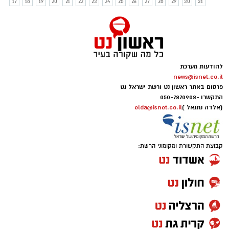
17
18
19
20
21
22
23
24
25
26
27
28
29
30
31
להודעות מערכת
news@isnet.co.il
פרסום באתר ראשון נט ורשת ישראל נט
התקשרו -
050-7870908
(אלדה נתנאל )
elda@isnet.co.il
קבוצת התקשורת ומקומוני הרשת: