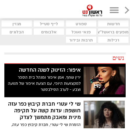
חדשות
ספורט
לייף סטייל
מגזין
מופעים בראשל"צ
פנאי ואוכל
אלבומים
הבלוגים
רכילות
תרבות ובידור
נשים
איפור: הזינוק לשנה החדשה
ירין שחף, אמן איפור ומנהל בית הספר
למקצועות היופי, עם הצעת איפור של תנועה
וצבע - לערב הסילבסטר
שי לי עטרי חברת קיבוץ כפר עזה
חושפת: עדות קשה על תקיפה
מינית ומאבק מתמשך לצדק
הזמרת שי לי עטרי, חברת קיבוץ כפר עזה,