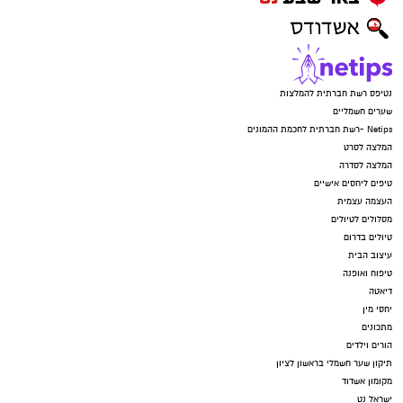
נטיפס רשת חברתית להמלצות
שערים חשמליים
Netips -רשת חברתית לחכמת ההמונים
המלצה לסרט
המלצה לסדרה
טיפים ליחסים אישיים
העצמה עצמית
מסלולים לטיולים
טיולים בדרום
עיצוב הבית
טיפוח ואופנה
דיאטה
יחסי מין
מתכונים
הורים וילדים
תיקון שער חשמלי בראשון לציון
מקומון אשדוד
ישראל נט